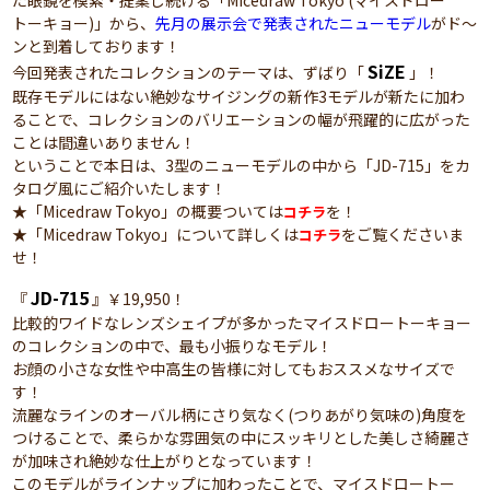
た眼鏡を模索・提案し続ける「Micedraw Tokyo (マイスドロー
トーキョー)」から、
先月の展示会で発表されたニューモデル
がド～
ンと到着しております！
SiZE
今回発表されたコレクションのテーマは、ずばり「
」！
既存モデルにはない絶妙なサイジングの新作3モデルが新たに加わ
ることで、コレクションのバリエーションの幅が飛躍的に広がった
ことは間違いありません！
ということで本日は、3型のニューモデルの中から「JD-715」をカ
タログ風にご紹介いたします！
★「Micedraw Tokyo」の概要ついては
を！
コチラ
★「Micedraw Tokyo」について詳しくは
をご覧くださいま
コチラ
せ！
JD-715
『
』￥19,950！
比較的ワイドなレンズシェイプが多かったマイスドロートーキョー
のコレクションの中で、最も小振りなモデル！
お顔の小さな女性や中高生の皆様に対してもおススメなサイズで
す！
流麗なラインのオーバル柄にさり気なく(つりあがり気味の)角度を
つけることで、柔らかな雰囲気の中にスッキリとした美しさ綺麗さ
が加味され絶妙な仕上がりとなっています！
このモデルがラインナップに加わったことで、マイスドロートー