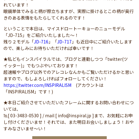
れています！
眼鏡単体でみると柄が際立ちますが、実際に掛けるとこの柄が奥行
きのある表情をもたらしてくれるのです！
ということで本日は、マイスドロートーキョーのニューモデル
「JD-715」をご紹介いたしました～！
残り２モデル「
JD-716
」「
JD-717
」も近日中にご紹介いたします
ので、楽しみにお待ちいただければ幸いです！
★私どもインスパイラルでは、ブログと連動しつつ「twitter(ツ
イッター)」でもつぶやいております！
超速報やブログ以外でのアレコレなんかもご覧いただけるかと思い
ますので、もしよろしければフォローしてください！
https://twitter.com/INSPIRALISM
(アカウントは
「INSPIRALISM」です！)
★本日ご紹介させていただいたフレームに関するお問い合わせにつ
いては、
℡[ 03-3483-0530 ] / mail [ info@inspiral.jp ]まで、お気軽にお申
し付けくださいませ！それでは、また明日お会いしましょう！おや
すみなさいませ～い！