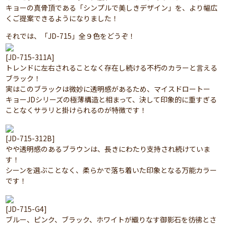
キョーの真骨頂である「シンプルで美しきデザイン」を、より幅広
くご提案できるようになりました！
それでは、「JD-715」全９色をどうぞ！
[JD-715-311A]
トレンドに左右されることなく存在し続ける不朽のカラーと言える
ブラック！
実はこのブラックは微妙に透明感があるため、マイスドロートー
キョーJDシリーズの極薄構造と相まって、決して印象的に重すぎる
ことなくサラリと掛けられるのが特徴です！
[JD-715-312B]
やや透明感のあるブラウンは、長きにわたり支持され続けていま
す！
シーンを選ぶことなく、柔らかで落ち着いた印象となる万能カラー
です！
[JD-715-G4]
ブルー、ピンク、ブラック、ホワイトが織りなす御影石を彷彿とさ