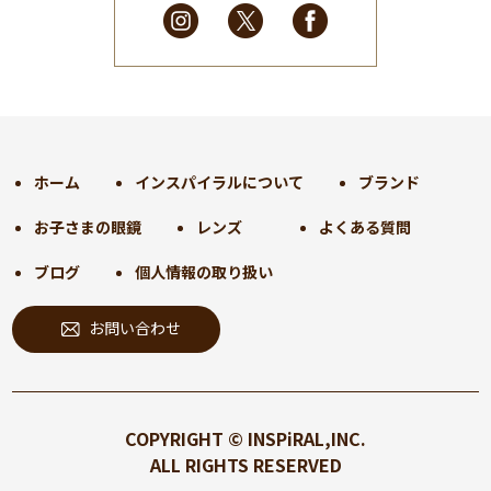
2025年2月
(28)
2025年1月
(34)
2024年12月
(35)
2024年11月
(30)
2024年10月
(31)
2024年9月
(30)
ホーム
インスパイラルについて
ブランド
2024年8月
(33)
お子さまの眼鏡
レンズ
よくある質問
2024年7月
(31)
2024年6月
(30)
ブログ
個人情報の取り扱い
2024年5月
(32)
お問い合わせ
2024年4月
(32)
2024年3月
(31)
2024年2月
(31)
2024年1月
(45)
COPYRIGHT © INSPiRAL,INC.
2023年12月
(31)
ALL RIGHTS RESERVED