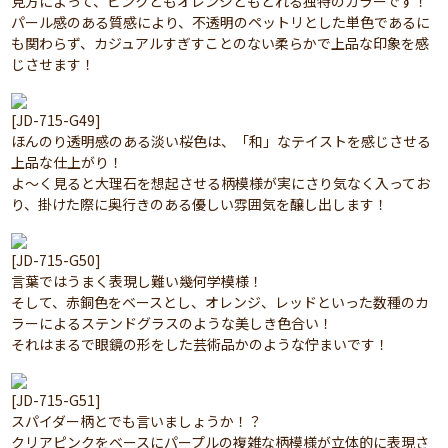
見方によって、ピンクともオレンジともとれる独特のカラーです！
パール感のある質感により、不透明のペットリとした単色であるに
も関わらず、カジュアルすぎすことのない柔らかで上品な印象を感
じさせます！
[JD-715-G49]
ほんのり透明感のある淡い桜色は、「和」なテイストを感じさせる
上品な仕上がり！
よ～く見ると大理石を想起させる柄模様が実にさり気なく入ってお
り、掛けた際に奥行きのある優しい雰囲気を醸し出します！
[JD-715-G50]
言葉ではうまく表現し難い幾何学模様！
そして、赤銅色をベースとし、オレンジ、レッドといった数種のカ
ラーによるステンドグラスのような美しき色合い！
それはまるで眼鏡の形をした芸術品かのような佇まいです！
[JD-715-G51]
スパイダー柄とでも言いましょうか！？
クリアピンクをベースにパープルの複雑な柄模様が立体的に表現さ