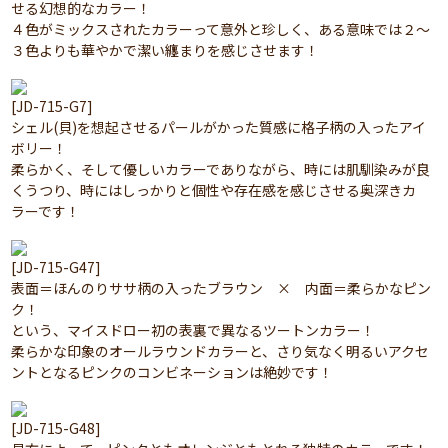
せる幻想的なカラー！
４色がミックスされたカラーって意外と珍しく、ある意味では２～
３色よりも華やかで潔い纏まりを感じさせます！
[JD-715-G7]
シェル(貝)を想起させるパールがかった質感に格子柄の入ったアイ
ボリー！
柔らかく、そして優しいカラーでありながら、時には肌馴染みが良
くうつり、時にはしっかりと個性や存在感を感じさせる奥深きカ
ラーです！
[JD-715-G47]
表面＝ほんのりササ柄の入ったブラウン × 内面＝柔らかなピン
ク！
という、マイスドロー初の表裏で異なるツートンカラー！
柔らかな印象のオールラウンドカラーと、さり気なく明るいアクセ
ントとなるピンクのコンビネーションは絶妙です！
[JD-715-G48]