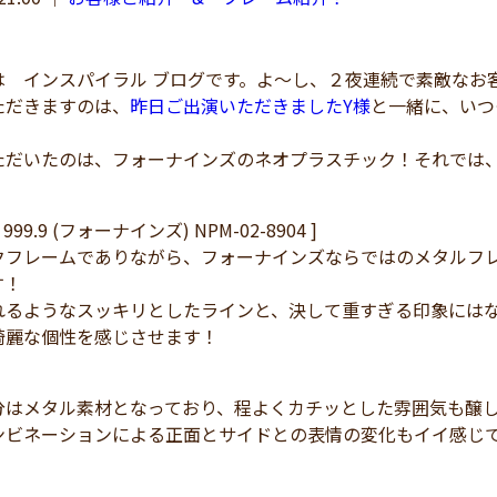
 インスパイラル ブログです。よ～し、２夜連続で素敵なお
だきますのは、
昨日ご出演いただきましたY様
と一緒に、いつ
だいたのは、フォーナインズのネオプラスチック！それでは、
999.9 (フォーナインズ) NPM-02-8904 ]
クフレームでありながら、フォーナインズならではのメタルフ
す！
れるようなスッキリとしたラインと、決して重すぎる印象には
綺麗な個性を感じさせます！
分はメタル素材となっており、程よくカチッとした雰囲気も醸
ンビネーションによる正面とサイドとの表情の変化もイイ感じ