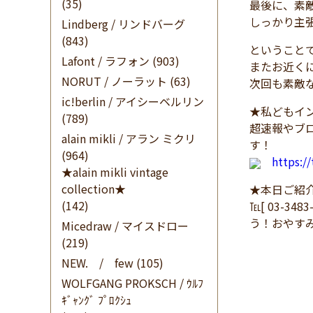
(35)
最後に、素
しっかり主
Lindberg / リンドバーグ
(843)
ということ
Lafont / ラフォン
(903)
またお近く
NORUT / ノーラット
(63)
次回も素敵
ic!berlin / アイシーベルリン
★私どもイン
(789)
超速報やブ
alain mikli / アラン ミクリ
す！
(964)
https:/
★alain mikli vintage
collection★
★本日ご紹
(142)
℡[ 03-34
う！おやす
Micedraw / マイスドロー
(219)
NEW. / few
(105)
WOLFGANG PROKSCH / ｳﾙﾌ
ｷﾞｬﾝｸﾞ ﾌﾟﾛｸｼｭ