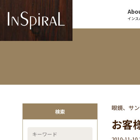
Abou
インス
眼鏡、サン
検索
お客
2010-11-10 