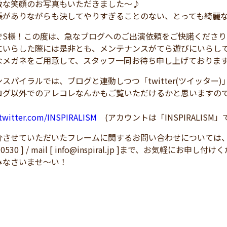
敵な笑顔のお写真もいただきました～♪
張がありながらも決してやりすぎることのない、とっても綺麗
でS様！この度は、急なブログへのご出演依頼をご快諾くださり
にいらした際には是非とも、メンテナンスがてら遊びにいらし
なメガネをご用意して、スタッフ一同お待ち申し上げておりま
スパイラルでは、ブログと連動しつつ「twitter(ツイッター
ログ以外でのアレコレなんかもご覧いただけるかと思いますの
/twitter.com/INSPIRALISM
(アカウントは「INSPIRALISM」
介させていただいたフレームに関するお問い合わせについては
83-0530 ] / mail [ info@inspiral.jp ]まで、
みなさいませ～い！