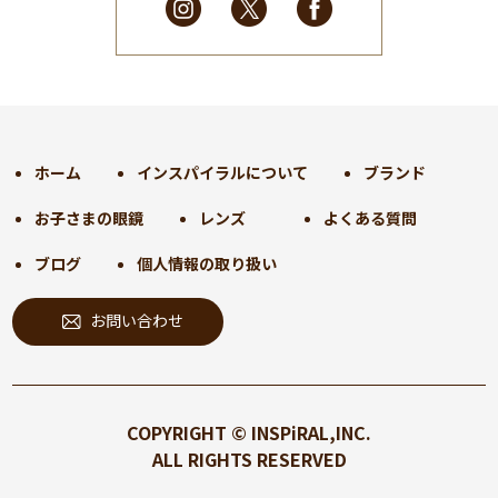
2025年2月
(28)
2025年1月
(34)
2024年12月
(35)
2024年11月
(30)
2024年10月
(31)
2024年9月
(30)
ホーム
インスパイラルについて
ブランド
2024年8月
(33)
お子さまの眼鏡
レンズ
よくある質問
2024年7月
(31)
2024年6月
(30)
ブログ
個人情報の取り扱い
2024年5月
(32)
お問い合わせ
2024年4月
(32)
2024年3月
(31)
2024年2月
(31)
2024年1月
(45)
COPYRIGHT © INSPiRAL,INC.
2023年12月
(31)
ALL RIGHTS RESERVED
2023年11月
(32)