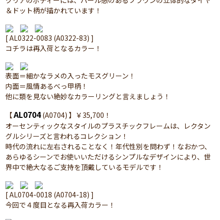
クリアのボディーには、パール感のあるブラウンの立体的なダイヤ
＆ドット柄が描かれています！
[ AL0322-0083 (A0322-83) ]
コチラは再入荷となるカラー！
表面＝細かなラメの入ったモスグリーン！
内面＝風情あるべっ甲柄！
他に類を見ない絶妙なカラーリングと言えましょう！
AL0704
【
(A0704) 】￥35,700！
オーセンティックなスタイルのプラスチックフレームは、レクタン
グルシリーズと言われるコレクション！
時代の流れに左右されることなく！年代性別を問わず！なおかつ、
あらゆるシーンでお使いいただけるシンプルなデザインにより、世
界中で絶大なるご支持を頂戴しているモデルです！
[ AL0704-0018 (A0704-18) ]
今回で４度目となる再入荷カラー！