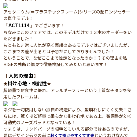
アセタニウム(＝プラスチックフレーム)シリーズの超ロングセラー
の傑作モデル！
ACT1114
「
」でございます！
ちなみにこのフェアでは、このモデルだけで１３本のオーダーをい
ただきました！
もともと非常に人気が高く実績のあるモデルではございましたが、
ここまでの差が出るとは予想だにしておりませんでした！
ということで、なぜここまで独走となったのか！？その理由を私
HIGEの独断と偏見で徹底検証してみたいと思います！
人気の理由
【
】
掛け心地・機能性
★
★
超軽量で耐食性に優れ、アレルギーフリーという上質なチタンを使
用したフレームは、
ネジを一切使用しない独自の構造により、型崩れしにくく丈夫！さ
らには、驚くほど軽量で柔らかな掛け心地である上、微調整が効く
可動式のノーズパッドとなっている！
つまりは、リンドバーグの根幹ともいえる部分ではあるのですが、
要はデザイン云々の前に
というわけなんで
軽くて掛けやすくて丈夫