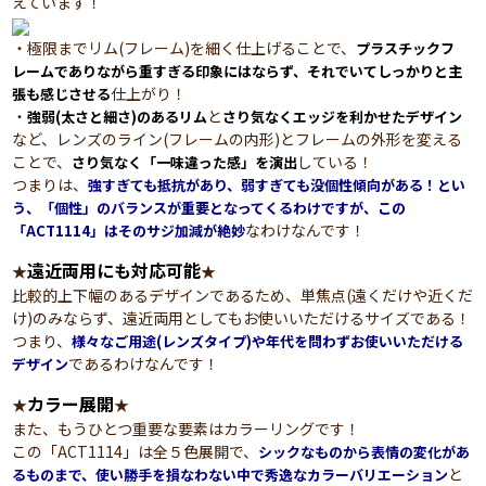
えています！
・極限までリム(フレーム)を細く仕上げることで、
プラスチックフ
レームでありながら重すぎる印象にはならず、それでいてしっかりと主
仕上がり！
張も感じさせる
・
と
強弱(太さと細さ)のあるリム
さり気なくエッジを利かせたデザイン
など、レンズのライン(フレームの内形)とフレームの外形を変える
ことで、
している！
さり気なく「一味違った感」を演出
つまりは、
強すぎても抵抗があり、弱すぎても没個性傾向がある！とい
う、「個性」のバランスが重要となってくるわけですが、この
なわけなんです！
「ACT1114」はそのサジ加減が絶妙
遠近両用にも対応可能
★
★
比較的上下幅のあるデザインであるため、単焦点(遠くだけや近くだ
け)のみならず、遠近両用としてもお使いいただけるサイズである！
つまり、
様々なご用途(レンズタイプ)や年代を問わずお使いいただける
であるわけなんです！
デザイン
カラー展開
★
★
また、もうひとつ重要な要素はカラーリングです！
この「ACT1114」は全５色展開で、
シックなものから表情の変化があ
と
るものまで、使い勝手を損なわない中で秀逸なカラーバリエーション