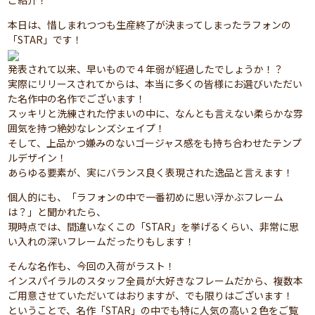
ご紹介！
本日は、惜しまれつつも生産終了が決まってしまったラフォンの
「STAR」です！
発表されて以来、早いもので４年弱が経過したでしょうか！？
実際にリリースされてからは、本当に多くの皆様にお選びいただい
た名作中の名作でございます！
スッキリと洗練された佇まいの中に、なんとも言えない柔らかな雰
囲気を持つ絶妙なレンズシェイプ！
そして、上品かつ嫌みのないゴージャス感をも持ち合わせたテンプ
ルデザイン！
あらゆる要素が、実にバランス良く表現された逸品と言えます！
個人的にも、「ラフォンの中で一番初めに思い浮かぶフレーム
は？」と聞かれたら、
現時点では、間違いなくこの「STAR」を挙げるくらい、非常に思
い入れの深いフレームだったりもします！
そんな名作も、今回の入荷がラスト！
インスパイラルのスタッフ全員が大好きなフレームだから、複数本
ご用意させていただいてはおりますが、でも限りはございます！
ということで、名作「STAR」の中でも特に人気の高い２色をご覧