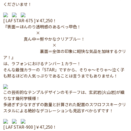
くださいませ！
[ LAF STAR-675 ]￥47,250！
『表面＝ほんのり透明感のあるべっ甲色！
×
真ん中＝鮮やかなクリアブルー！
×
裏面＝全体の印象に軽快な気品を加味するクリ
ア！』
は、ラフォンにおけるナンバー１カラー！
そんな最強カラーの「STAR」ですから、そりゃ～そりゃ～泣く子
も黙るほどの人気っぷりであることは言うまでもありません！
この芸術的なテンプルデザインのモチーフは、玄武岩(火山岩)が織
りなす幾何学模様！
多過ぎず少なすぎずの数量と計算された配置のスワロフスキークリ
スタルによる絶妙なデコレーションも見逃すべからずです！
[ LAF STAR-900 ]￥47,250！