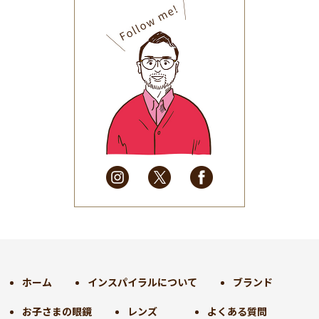
2025年10月
(32)
2025年9月
(30)
2025年8月
(31)
2025年7月
(37)
2025年6月
(48)
2025年5月
(41)
2025年4月
(32)
2025年3月
(31)
2025年2月
(28)
2025年1月
(34)
2024年12月
(35)
2024年11月
(30)
2024年10月
(31)
2024年9月
(30)
ホーム
インスパイラルについて
ブランド
2024年8月
(33)
お子さまの眼鏡
レンズ
よくある質問
2024年7月
(31)