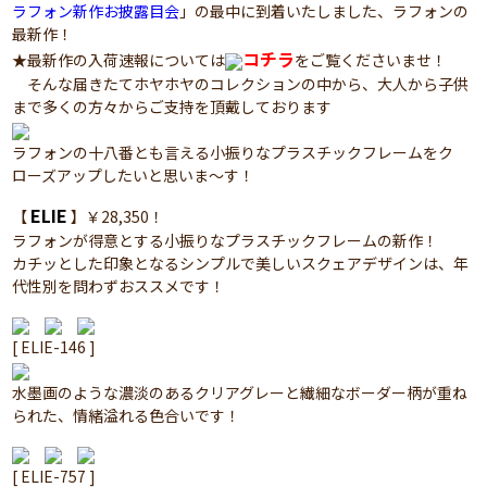
ラフォン新作お披露目会
」の最中に到着いたしました、ラフォンの
最新作！
コチラ
★最新作の入荷速報については
をご覧くださいませ！
そんな届きたてホヤホヤのコレクションの中から、大人から子供
まで多くの方々からご支持を頂戴しております
ラフォンの十八番とも言える小振りなプラスチックフレームをク
ローズアップしたいと思いま～す！
ELIE
【
】￥28,350！
ラフォンが得意とする小振りなプラスチックフレームの新作！
カチッとした印象となるシンプルで美しいスクェアデザインは、年
代性別を問わずおススメです！
[ ELIE-146 ]
水墨画のような濃淡のあるクリアグレーと繊細なボーダー柄が重ね
られた、情緒溢れる色合いです！
[ ELIE-757 ]