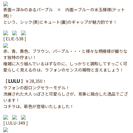
表面＝深みのあるパープル × 内面＝ブルーの水玉模様(ドット
柄)！
という、シック(表)とキュート(裏)のギャップが魅力的です！
[ ELIE-538 ]
赤、青、黄色、ブラウン、パープル・・・と様々な柄模様が織りな
す独特の佇まい！
複雑に入り組んでいるはずなのに、しっかりと調和してすっごく可
愛らしく見えるのは、ラフォンのセンスの賜物と言えましょう！
LULU
【
】￥28,350！
ラフォンの超ロングセラーモデル！
洗練された大人っぽさと可愛らしさが、見事に融合した逸品でござ
います！
コチラは、新色が登場いたしました！
[ LULU-349 ]