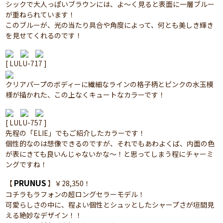
シックで大人っぽいブラウンには、よ～く見ると表面に一層ブルー
が重ねられています！
このブルーが、光の当たり具合や角度によって、何とも美しき輝き
を見せてくれるのです！
[ LULU-717 ]
クリアパープのボディーに繊細なラインの格子柄とピンクの水玉模
様が描かれた、この上なくキュートなカラーです！
[ LULU-757 ]
先程の「ELIE」でもご紹介したカラーです！
個性的なのは想像できるのですが、それでもあわよくば、内面の色
が表にきても良いんじゃないかな～！と思ってしまう程にチャーミ
ングですね！
PRUNUS
【
】￥28,350！
コチラもラフォンの超ロングセラーモデル！
可愛らしさの中に、程よい個性とシュッとしたシャープさが垣間見
える絶妙なデザイン！！