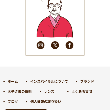
2025年8月
(31)
2025年7月
(37)
2025年6月
(48)
2025年5月
(41)
2025年4月
(32)
2025年3月
(31)
2025年2月
(28)
2025年1月
(34)
2024年12月
(35)
2024年11月
(30)
2024年10月
(31)
2024年9月
(30)
ホーム
インスパイラルについて
ブランド
2024年8月
(33)
お子さまの眼鏡
レンズ
よくある質問
2024年7月
(31)
2024年6月
(30)
ブログ
個人情報の取り扱い
2024年5月
(32)