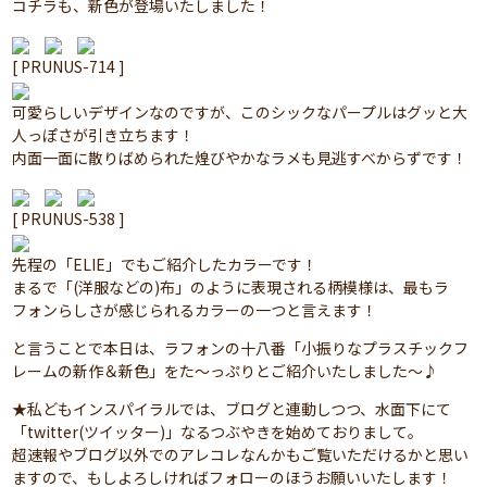
コチラも、新色が登場いたしました！
[ PRUNUS-714 ]
可愛らしいデザインなのですが、このシックなパープルはグッと大
人っぽさが引き立ちます！
内面一面に散りばめられた煌びやかなラメも見逃すべからずです！
[ PRUNUS-538 ]
先程の「ELIE」でもご紹介したカラーです！
まるで「(洋服などの)布」のように表現される柄模様は、最もラ
フォンらしさが感じられるカラーの一つと言えます！
と言うことで本日は、ラフォンの十八番「小振りなプラスチックフ
レームの新作＆新色」をた～っぷりとご紹介いたしました～♪
★私どもインスパイラルでは、ブログと連動しつつ、水面下にて
「twitter(ツイッター)」なるつぶやきを始めておりまして。
超速報やブログ以外でのアレコレなんかもご覧いただけるかと思い
ますので、もしよろしければフォローのほうお願いいたします！