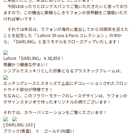
ご来店いただき、本当にありがとうございます！
今回はゆったりとロングスパンでご覧いただきたいと思っており
ますので、この機会に素晴らしきラフォンの世界観をご堪能いただ
ければ幸いです！
それでは本日は、ラフォンが海外に進出してから30周年を迎えた
ことを記念した「 Lafont 30 ans à Paris コレクション 」の中か
ら、「DARLING」と言うモデルをクローズアップいたします！
Lafont「DARLING」￥38,850！
秀麗かつ優美な佇まい！
シンプルでスッキリとした印象となるプラスチックフレームは、
エッチングレースとスタッズで上品にデコレーションされたフロン
トサイド部分が特徴です！
ちなみに、このフラワーモチーフのレースデザインは、ラフォンの
デザインスタジオで作ったオリジナルの柄でございます！
それでは、カラーバリエーションをご覧くださいませ！
[ DARLING-103 ]
ブラック(表面) × ゴールド(内面)！