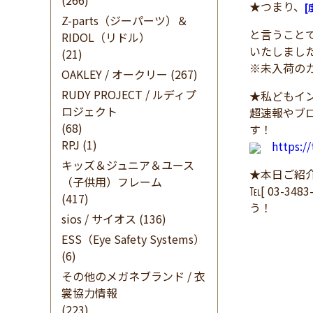
(266)
★つまり、
Z-parts（ジーパーツ）＆
と言うことで
RIDOL（リドル）
いたしまし
(21)
※未入荷の
OAKLEY / オークリー
(267)
RUDY PROJECT / ルディプ
★私どもイン
ロジェクト
超速報やブ
(68)
す！
RPJ
(1)
https:/
キッズ＆ジュニア＆ユース
★本日ご紹
（子供用）フレーム
℡[ 03-34
(417)
う！
sios / サイオス
(136)
ESS（Eye Safety Systems）
(6)
その他のメガネブランド / 衣
裳協力情報
(223)