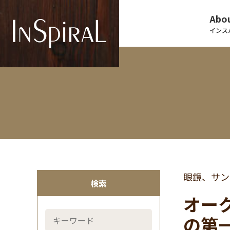
Abou
インス
眼鏡、サン
検索
オーク
の第