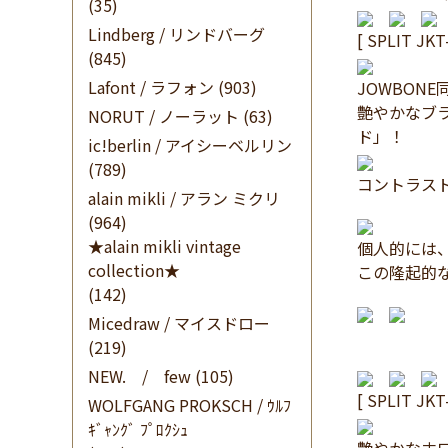
(35)
Lindberg / リンドバーグ
[ SPLIT JKT
(845)
Lafont / ラフォン
(903)
JOWBON
艶やかなブ
NORUT / ノーラット
(63)
ド」！
ic!berlin / アイシーベルリン
(789)
コントラス
alain mikli / アラン ミクリ
(964)
★alain mikli vintage
個人的には
collection★
この隆起的
(142)
Micedraw / マイスドロー
[ス
(219)
NEW. / few
(105)
[ SPLIT JKT
WOLFGANG PROKSCH / ｳﾙﾌ
ｷﾞｬﾝｸﾞ ﾌﾟﾛｸｼｭ