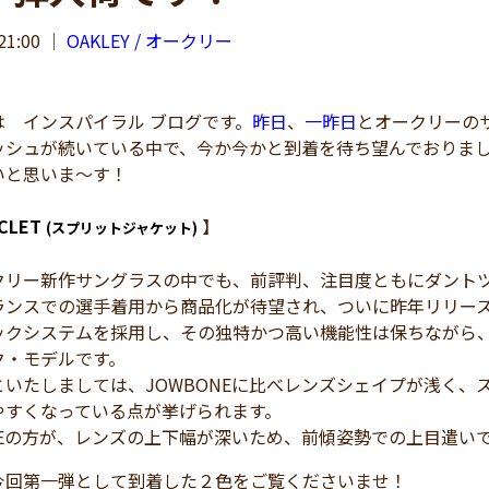
21:00
｜
OAKLEY / オークリー
 インスパイラル ブログです。
昨日
、
一昨日
とオークリーの
ッシュが続いている中で、今か今かと到着を待ち望んでおりま
いと思いま～す！
ACLET
】
(スプリットジャケット)
リー新作サングラスの中でも、前評判、注目度ともにダントツに高か
ランスでの選手着用から商品化が待望され、ついに昨年リリー
ックシステムを採用し、その独特かつ高い機能性は保ちながら
ク・モデルです。
といたしましては、JOWBONEに比べレンズシェイプが浅く
やすくなっている点が挙げられます。
ONEの方が、レンズの上下幅が深いため、前傾姿勢での上目遣い
今回第一弾として到着した２色をご覧くださいませ！