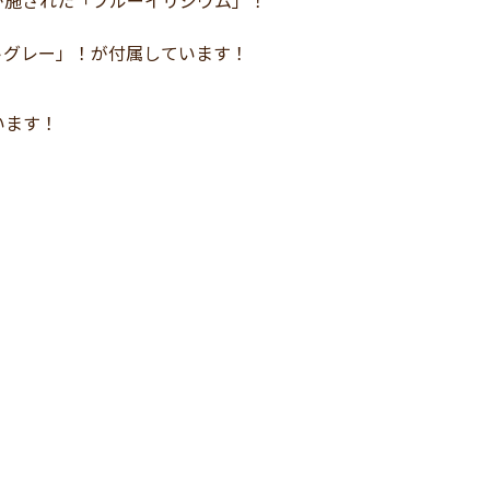
が施された「ブルーイリジウム」！
トグレー」！が付属しています！
います！