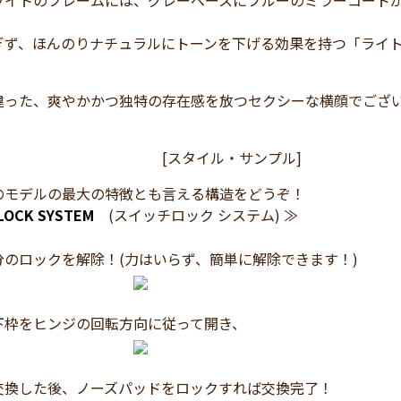
ワイトのフレームには、グレーベースにブルーのミラーコート
ぎず、ほんのりナチュラルにトーンを下げる効果を持つ「ライ
違った、爽やかかつ独特の存在感を放つセクシーな横顔でござ
タイル・サンプル]
のモデルの最大の特徴とも言える構造をどうぞ！
LOCK SYSTEM
(スイッチロック システム) ≫
分のロックを解除！(力はいらず、簡単に解除できます！)
下枠をヒンジの回転方向に従って開き、
交換した後、ノーズパッドをロックすれば交換完了！