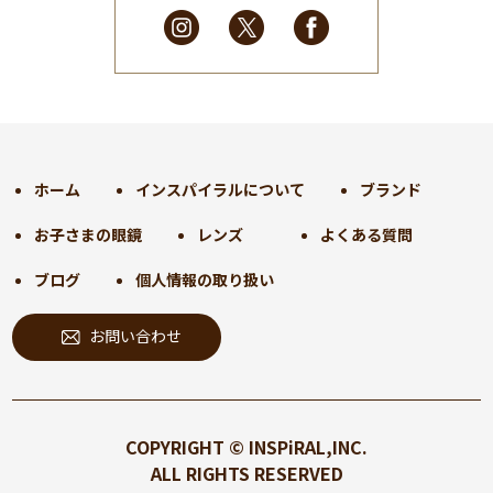
2025年2月
(28)
2025年1月
(34)
2024年12月
(35)
2024年11月
(30)
2024年10月
(31)
2024年9月
(30)
ホーム
インスパイラルについて
ブランド
2024年8月
(33)
お子さまの眼鏡
レンズ
よくある質問
2024年7月
(31)
2024年6月
(30)
ブログ
個人情報の取り扱い
2024年5月
(32)
お問い合わせ
2024年4月
(32)
2024年3月
(31)
2024年2月
(31)
2024年1月
(45)
COPYRIGHT © INSPiRAL,INC.
2023年12月
(31)
ALL RIGHTS RESERVED