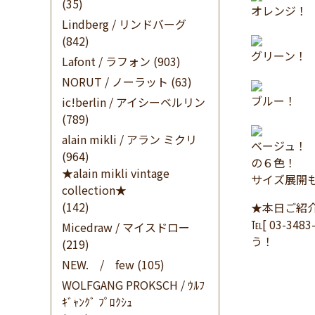
(35)
オレンジ！
Lindberg / リンドバーグ
(842)
グリーン！
Lafont / ラフォン
(903)
NORUT / ノーラット
(63)
ブルー！
ic!berlin / アイシーベルリン
(789)
alain mikli / アラン ミクリ
ベージュ！
(964)
の６色！
★alain mikli vintage
サイズ展開も
collection★
(142)
★本日ご紹
℡[ 03-34
Micedraw / マイスドロー
う！
(219)
NEW. / few
(105)
WOLFGANG PROKSCH / ｳﾙﾌ
ｷﾞｬﾝｸﾞ ﾌﾟﾛｸｼｭ