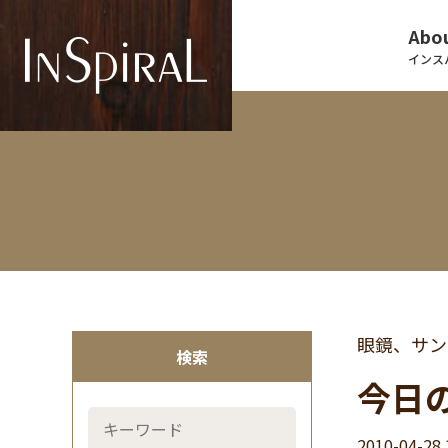
Abou
インス
眼鏡、サン
検索
今日
2010-04-28 