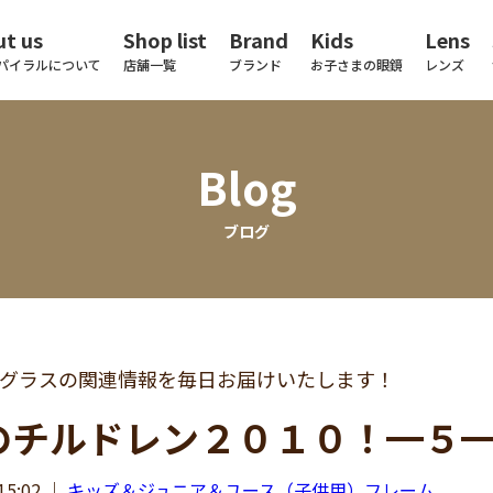
t us
Shop list
Brand
Kids
Lens
パイラルについて
店舗一覧
ブランド
お子さまの眼鏡
レンズ
Blog
ブログ
グラスの関連情報を毎日お届けいたします！
のチルドレン２０１０！━５
15:02
｜
キッズ＆ジュニア＆ユース（子供用）フレーム