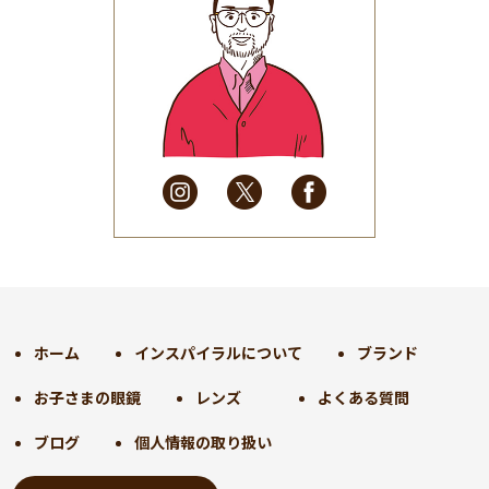
2025年7月
(37)
2025年6月
(48)
2025年5月
(41)
2025年4月
(32)
2025年3月
(31)
2025年2月
(28)
2025年1月
(34)
2024年12月
(35)
2024年11月
(30)
2024年10月
(31)
2024年9月
(30)
ホーム
インスパイラルについて
ブランド
2024年8月
(33)
お子さまの眼鏡
レンズ
よくある質問
2024年7月
(31)
2024年6月
(30)
ブログ
個人情報の取り扱い
2024年5月
(32)