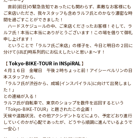
た～～～♪
直前(前日)の緊急告知であったにも関わらず、素敵なお客様にも
ご来店いただき、我々スタッフも含めラルフ氏とのかなり濃密な時
間を過ごすことができました！
ハードスケジュールの中、ご来店くださったお客様！そして、ラ
ルフ氏！本当に本当にありがとうございます！この場を借りて御礼
申し上げます！
ということで「ラルフ氏ご来店」の様子を、今日と明日の２回に
分けて(ほぼ)時系列的にお伝えしたいと思いま～す！
Tokyo-BIKE-TOUR in INSpiRAL
【
】
４月１６日 金曜日 午後２時ちょっと前！アイシーベルリンの日
本スタッフから、
「ラルフ氏が渋谷から、成城(インスパイラル)に向けて出発しまし
た！」
との連絡が入る！
ラルフ氏が自転車で、東京のショップを数件を巡回するという
「Tokyo-BIKE-TOUR」と題されたこの企画！
天候や道路状況、その他アクシデントなどにより、予定どおり進行
していくのかが心配であったが、どうやら順調に進んでいるようで
一安心！