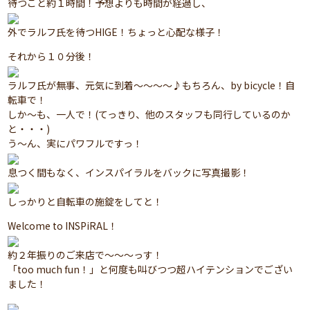
待つこと約１時間！予想よりも時間が経過し、
外でラルフ氏を待つHIGE！ちょっと心配な様子！
それから１０分後！
ラルフ氏が無事、元気に到着～～～～♪もちろん、by bicycle！自
転車で！
しか～も、一人で！(てっきり、他のスタッフも同行しているのか
と・・・)
う～ん、実にパワフルですっ！
息つく間もなく、インスパイラルをバックに写真撮影！
しっかりと自転車の施錠をしてと！
Welcome to INSPiRAL！
約２年振りのご来店で～～～っす！
「too much fun！」と何度も叫びつつ超ハイテンションでござい
ました！