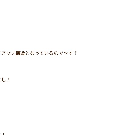
プアップ構造となっているので～す！
よし！
ス！