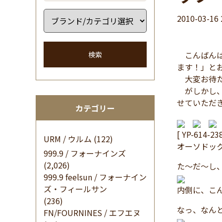
2010-03-16 
こんばんは
検索
ます！」と
大変お待た
がしかし、
せていただ
カテゴリー
[ YP-614-2
URM / ウルム
(122)
オーソドッ
999.9 / フォーナインズ
(2,026)
た～だ～し
999.9 feelsun / フォーナイン
ズ・フィールサン
内側に、こ
(236)
なっ、なん
FN/FOURNINES / エフエヌ