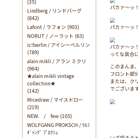
(35)
パカァ～ッ
Lindberg / リンドバーグ
(842)
Lafont / ラフォン
(903)
パカァ～ッ
NORUT / ノーラット
(63)
ic!berlin / アイシーベルリン
パカァ～ッ
(789)
ってな具合
alain mikli / アラン ミクリ
このまんま
(964)
フロント部
★alain mikli vintage
または、ク
collection★
でございま
(142)
Micedraw / マイスドロー
(219)
NEW. / few
(105)
WOLFGANG PROKSCH / ｳﾙﾌ
ｷﾞｬﾝｸﾞ ﾌﾟﾛｸｼｭ
いざ探そう