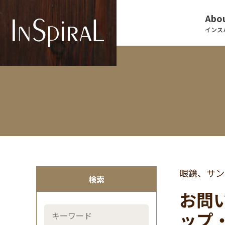
Abou
インス
眼鏡、サン
検索
お問
ップ