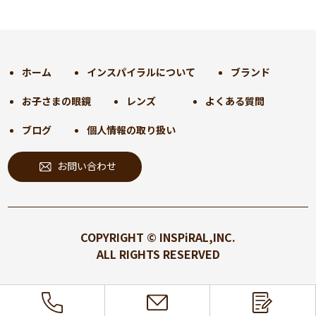
2024年12月
(35)
2024年11月
(30)
2024年10月
(31)
2024年9月
(30)
ホーム
インスパイラルについて
ブランド
2024年8月
(33)
お子さまの眼鏡
レンズ
よくある質問
2024年7月
(31)
2024年6月
(30)
ブログ
個人情報の取り扱い
2024年5月
(32)
お問い合わせ
2024年4月
(32)
2024年3月
(31)
2024年2月
(31)
2024年1月
(45)
COPYRIGHT © INSPiRAL,INC.
2023年12月
(31)
ALL RIGHTS RESERVED
2023年11月
(32)
2023年10月
(31)
2023年9月
(32)