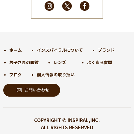
2025年2月
(28)
2025年1月
(34)
2024年12月
(35)
2024年11月
(30)
2024年10月
(31)
2024年9月
(30)
ホーム
インスパイラルについて
ブランド
2024年8月
(33)
お子さまの眼鏡
レンズ
よくある質問
2024年7月
(31)
2024年6月
(30)
ブログ
個人情報の取り扱い
2024年5月
(32)
お問い合わせ
2024年4月
(32)
2024年3月
(31)
2024年2月
(31)
2024年1月
(45)
COPYRIGHT © INSPiRAL,INC.
2023年12月
(31)
ALL RIGHTS RESERVED