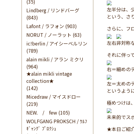
(35)
左半分は、
Lindberg / リンドバーグ
という、さ
(843)
Lafont / ラフォン
(903)
さらに、フ
NORUT / ノーラット
(63)
左右非対称
ic!berlin / アイシーベルリン
(789)
それに伴っ
alain mikli / アラン ミクリ
(964)
右＝細めの
★alain mikli vintage
collection★
左＝太めの
(142)
というよう
Micedraw / マイスドロー
極めつけは
(219)
NEW. / few
(105)
未来的でス
WOLFGANG PROKSCH / ｳﾙﾌ
ｷﾞｬﾝｸﾞ ﾌﾟﾛｸｼｭ
★本日ご紹