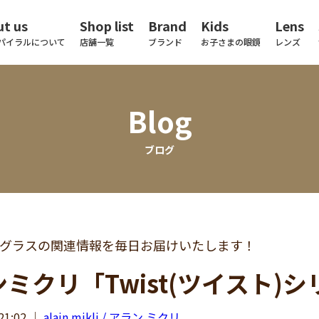
t us
Shop list
Brand
Kids
Lens
パイラルについて
店舗一覧
ブランド
お子さまの眼鏡
レンズ
Blog
ブログ
グラスの関連情報を毎日お届けいたします！
ミクリ「Twist(ツイスト)
21:02
｜
alain mikli / アラン ミクリ