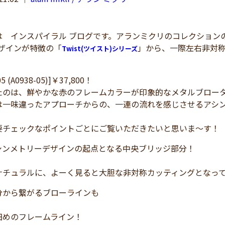
 インスパイラル ブログです。アランミクリのコレクションの
デザインが特徴の「
」から、一際左右非対
Twist(ツイスト)シリーズ
05 (A0938-05)]￥37,800！
たのは、鮮やかな赤のフレームカラーが印象的なメタルブロー
は一味違ったアプローチからの、一連の流れを感じさせるアシ
要チェックなポイントごとにご覧いただきたいと思いま～す！
シンメトリーデザインの起点となる中央ブリッジ部分！
ナチュラルに、よーく見ると大胆な非対称カッティングとなっ
分から繋がるブローラインも
細めのフレームライン！