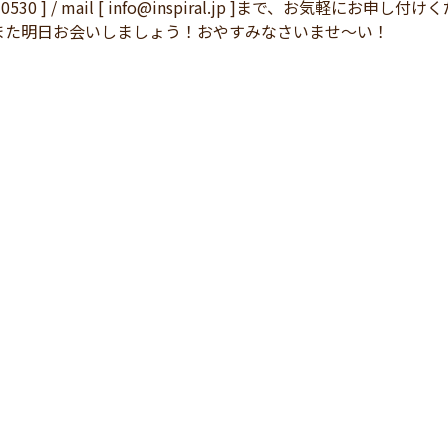
3-0530 ] / mail [ info@inspiral.jp ]まで、お気軽にお申
また明日お会いしましょう！おやすみなさいませ～い！