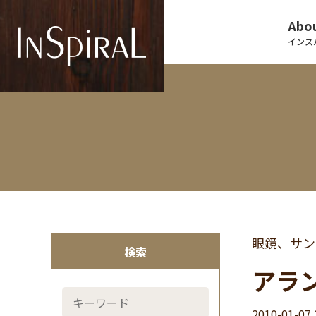
Abou
インス
眼鏡、サン
検索
アラン
2010-01-07 