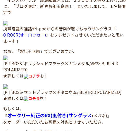
インスパイラル 成城眼鏡店では、２０１０年を盛り上げるため
に、「ブログ限定！新春お年玉企画！」といたしまして、１名様限
定で
携帯電話の通話やi-podからの音楽が聴けちゃうサングラス「
O ROCR(オーロッカー)
」をプレゼントさせていただきたいと思い
ま～す！
なお、「お年玉企画」でございますが、
[PITBOSS-ポリッシュドブラック×ガンメタル/VR28 BLK IRID
POLARIZED]
★詳しくは
を！
コチラ
[PITBOSS-マットブラック×チタニウム/ BLK IRID POLARIZED]
★詳しくは
を！
コチラ
もしくは、
オークリー純正のRX(度付き)サングラス
『
(メガネ)』
をオーダーいただいたお客様を対象とさせていただき、