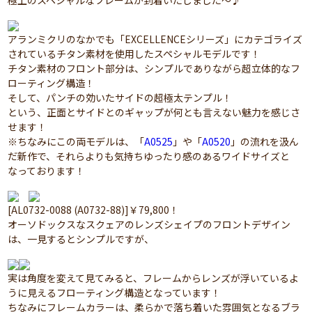
極上のスペシャルなフレームが到着いたしました～♪
アランミクリのなかでも「EXCELLENCEシリーズ」にカテゴライズ
されているチタン素材を使用したスペシャルモデルです！
チタン素材のフロント部分は、シンプルでありながら超立体的なフ
ローティング構造！
そして、パンチの効いたサイドの超極太テンプル！
という、正面とサイドとのギャップが何とも言えない魅力を感じさ
せます！
※ちなみにこの両モデルは、「
A0525
」や「
A0520
」の流れを汲ん
だ新作で、それらよりも気持ちゆったり感のあるワイドサイズと
なっております！
[AL0732-0088 (A0732-88)]￥79,800！
オーソドックスなスクェアのレンズシェイプのフロントデザイン
は、一見するとシンプルですが、
実は角度を変えて見てみると、フレームからレンズが浮いているよ
うに見えるフローティング構造となっています！
ちなみにフレームカラーは、柔らかで落ち着いた雰囲気となるブラ