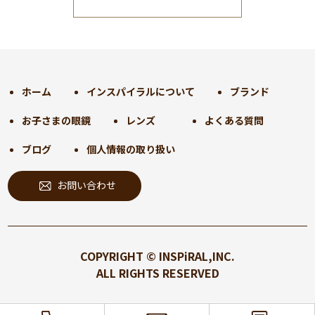
2025年1月
(34)
2024年12月
(35)
2024年11月
(30)
2024年10月
(31)
2024年9月
(30)
ホーム
インスパイラルについて
ブランド
2024年8月
(33)
お子さまの眼鏡
レンズ
よくある質問
2024年7月
(31)
2024年6月
(30)
ブログ
個人情報の取り扱い
2024年5月
(32)
お問い合わせ
2024年4月
(32)
2024年3月
(31)
2024年2月
(31)
2024年1月
(45)
COPYRIGHT © INSPiRAL,INC.
2023年12月
(31)
ALL RIGHTS RESERVED
2023年11月
(32)
2023年10月
(31)