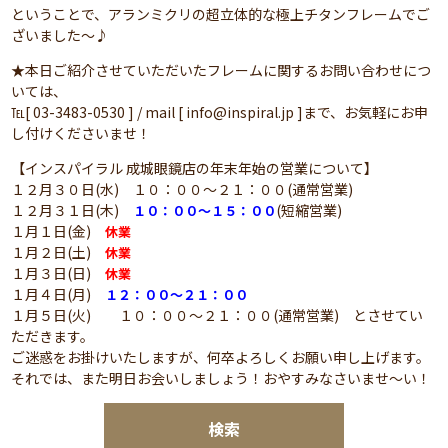
ということで、アランミクリの超立体的な極上チタンフレームでご
ざいました～♪
★本日ご紹介させていただいたフレームに関するお問い合わせにつ
いては、
℡[ 03-3483-0530 ] / mail [ info@inspiral.jp ]まで、お気軽にお申
し付けくださいませ！
【インスパイラル 成城眼鏡店の年末年始の営業について】
１２月３０日(水) １０：００～２１：００(通常営業)
１２月３１日(木)
(短縮営業)
１０：００～１５：００
１月１日(金)
休業
１月２日(土)
休業
１月３日(日)
休業
１月４日(月)
１２：００～２１：００
１月５日(火) １０：００～２１：００(通常営業) とさせてい
ただきます。
ご迷惑をお掛けいたしますが、何卒よろしくお願い申し上げます。
それでは、また明日お会いしましょう！おやすみなさいませ～い！
検索