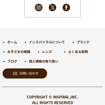
2025年2月
(28)
2025年1月
(34)
2024年12月
(35)
2024年11月
(30)
2024年10月
(31)
2024年9月
(30)
ホーム
インスパイラルについて
ブランド
2024年8月
(33)
お子さまの眼鏡
レンズ
よくある質問
2024年7月
(31)
2024年6月
(30)
ブログ
個人情報の取り扱い
2024年5月
(32)
お問い合わせ
2024年4月
(32)
2024年3月
(31)
2024年2月
(31)
2024年1月
(45)
COPYRIGHT © INSPiRAL,INC.
2023年12月
(31)
ALL RIGHTS RESERVED