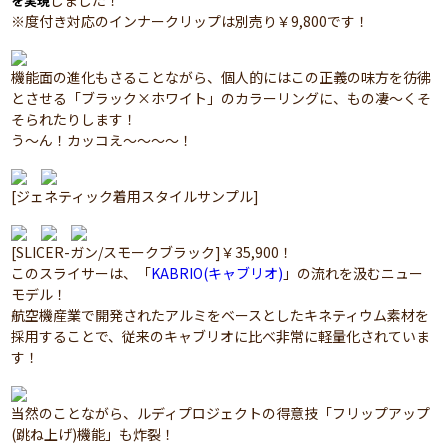
しました！
を実現
※度付き対応のインナークリップは別売り￥9,800です！
機能面の進化もさることながら、個人的にはこの正義の味方を彷彿
とさせる「ブラック×ホワイト」のカラーリングに、もの凄～くそ
そられたりします！
う～ん！カッコえ～～～～！
[ジェネティック着用スタイルサンプル]
[SLICER-ガン/スモークブラック]￥35,900！
このスライサーは、「
KABRIO(キャブリオ)
」の流れを汲むニュー
モデル！
航空機産業で開発されたアルミをベースとしたキネティウム素材を
採用することで、従来のキャブリオに比べ非常に軽量化されていま
す！
当然のことながら、ルディプロジェクトの得意技「フリップアップ
(跳ね上げ)機能」も炸裂！