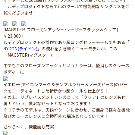
オーダーした2010新作サングラスの一部が入荷いたしました～！
ルディプロジェクトならではのクールで機能的なサングラスをご
覧くださいませ！
[MAGSTER-フローズンアッシュ/レーザーブラック＆クリア]
￥23,800！
ルディプロジェクトの傑作であり超ロングセラーモデルでもある「
RYDON(ライドン)
」の流れを引き継ぐニューモデルが、この
「MAGSTER(マグスター)」！
中でもこのフローズンアッシュというカラーは、艶消しのグレーの
ボディーに
イエロー(アイコンマーク＆テンプルラバー＆ノーズピース)のパー
ツをコーディネートした斬新かつ超クールな仕上がり！
その上、リプレイスメントレンズとして「クリア」のレンズも付
属！という、贅沢なセットとなっております！
※コチラのモデルは、天候やシーンに合わせ、ご自身で様々な機能
及びカラーのレンズに交換可能な構造となっています！
さ～ら～に、機能面も充実！