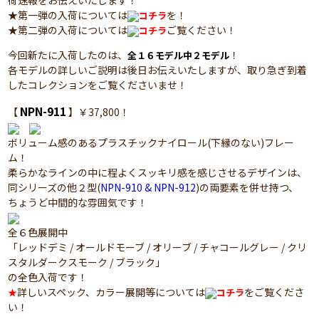
荷速報をお伝えいたします！
★第一弾の入荷については
を！
コチラ
★第二弾の入荷については
ご覧ください！
コチラ
今回新たに入荷したのは、
！
全１６モデル中２モデル
各モデルの詳しいご説明は後日お伝えいたしますが、取り急ぎ到着
したコレクションをご覧くださいませ！
NPN-911
【
】￥37,800！
ボリューム感のあるプラスチックナイロール(下縁のない)フレー
ム！
柔らかなラインの中に程よくスッキリ感を感じさせるデザインは、
同シリーズの他２型(
NPN-910 & NPN-912
)の両要素を併せ持つ、
ちょうど中間的な雰囲気です！
全６色展開中
「レッドデミ / オールドモーブ / オリーブ / チャコールグレー / クリ
スタルダークスモーク / ブラック」
の全色入荷です！
詳しいスペック、カラー展開等については
をご覧くださ
★
コチラ
い！