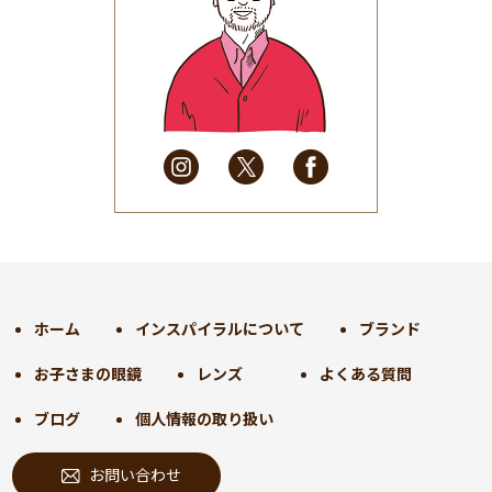
2025年7月
(37)
2025年6月
(48)
2025年5月
(41)
2025年4月
(32)
2025年3月
(31)
2025年2月
(28)
2025年1月
(34)
2024年12月
(35)
2024年11月
(30)
2024年10月
(31)
2024年9月
(30)
ホーム
インスパイラルについて
ブランド
2024年8月
(33)
お子さまの眼鏡
レンズ
よくある質問
2024年7月
(31)
2024年6月
(30)
ブログ
個人情報の取り扱い
2024年5月
(32)
お問い合わせ
2024年4月
(32)