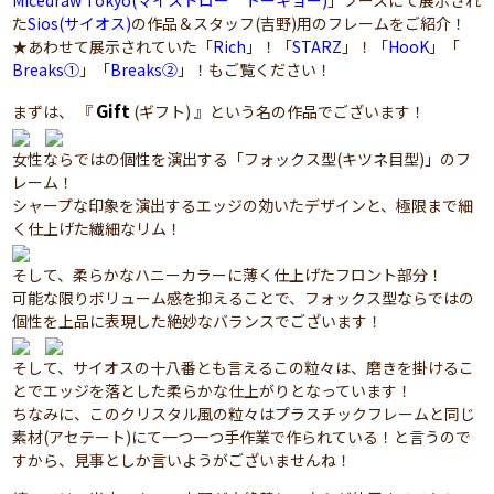
Micedraw Tokyo(マイスドロー トーキョー)
」ブースにて展示され
た
Sios(サイオス)
の作品＆スタッフ(吉野)用のフレームをご紹介！
★あわせて展示されていた「
Rich
」！「
STARZ
」！「
HooK
」「
Breaks①
」「
Breaks②
」！もご覧ください！
Gift
まずは、 『
(ギフト) 』という名の作品でございます！
女性ならではの個性を演出する「フォックス型(キツネ目型)」のフ
レーム！
シャープな印象を演出するエッジの効いたデザインと、極限まで細
く仕上げた繊細なリム！
そして、柔らかなハニーカラーに薄く仕上げたフロント部分！
可能な限りボリューム感を抑えることで、フォックス型ならではの
個性を上品に表現した絶妙なバランスでございます！
そして、サイオスの十八番とも言えるこの粒々は、磨きを掛けるこ
とでエッジを落とした柔らかな仕上がりとなっています！
ちなみに、このクリスタル風の粒々はプラスチックフレームと同じ
素材(アセテート)にて一つ一つ手作業で作られている！と言うので
すから、見事としか言いようがございませんね！