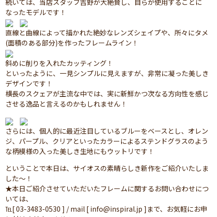
続いては、当店スタッフ吉野が大絶賛し、自らが使用することに
なったモデルです！
直線と曲線によって描かれた絶妙なレンズシェイプや、所々にタメ
(面積のある部分)を作ったフレームライン！
斜めに削りを入れたカッティング！
といったように、一見シンプルに見えますが、非常に凝った美しき
デザインです！
横長のスクェアが主流な中では、実に新鮮かつ次なる方向性を感じ
させる逸品と言えるのかもしれません！
さらには、個人的に最近注目しているブルーをベースとし、オレン
ジ、パープル、クリアといったカラーによるステンドグラスのよう
な柄模様の入った美しき生地にもウットリです！
ということで本日は、サイオスの素晴らしき新作をご紹介いたしま
した～！
★本日ご紹介させていただいたフレームに関するお問い合わせにつ
いては、
℡[ 03-3483-0530 ] / mail [ info@inspiral.jp ]まで、お気軽にお申