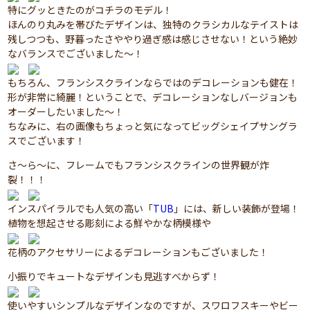
特にグッときたのがコチラのモデル！
ほんのり丸みを帯びたデザインは、独特のクラシカルなテイストは
残しつつも、野暮ったさややり過ぎ感は感じさせない！という絶妙
なバランスでございました～！
もちろん、フランシスクラインならではのデコレーションも健在！
形が非常に綺麗！ということで、デコレーションなしバージョンも
オーダーしたいました～！
ちなみに、右の画像もちょっと気になってビッグシェイプサングラ
スでございます！
さ～ら～に、フレームでもフランシスクラインの世界観が炸
裂！！！
インスパイラルでも人気の高い「
TUB
」には、新しい装飾が登場！
植物を想起させる彫刻による鮮やかな柄模様や
花柄のアクセサリーによるデコレーションもございました！
小振りでキュートなデザインも見逃すべからず！
使いやすいシンプルなデザインなのですが、スワロフスキーやビー