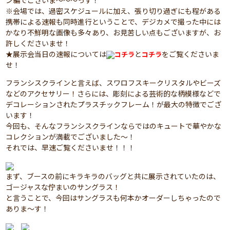
ン編でございま～～～っす！
※会場では、過密スケジュールに加え、張り切り過ぎにも程がある
携帯による速報も同時進行ということで、デジカメで撮った中には
かなり不鮮明な画像も多々あり、お見苦しい点もございますが、お
許しくださいませ！
★展示会当日の速報については
と
をご覧くださいま
コチラ
コチラ
せ！
フランシスクラインと言えば、スワロフスキークリスタルやビーズ
などのアクセサリー！さらには、彫刻による芸術的な柄模様などで
デコレーションされたプラスチックフレーム！が最大の特徴でござ
います！
今回も、そんなフランシスクラインならではのキュートで華やかな
コレクションが満載でございました～！
それでは、早速ご覧くださいませ！！！
まず、ブースの前にキラキラのバッグと共に展示されていたのは、
ゴージャスな佇まいのサングラス！
と言うことで、今回はサングラスも何本かオーダーしちゃったので
ありま～す！