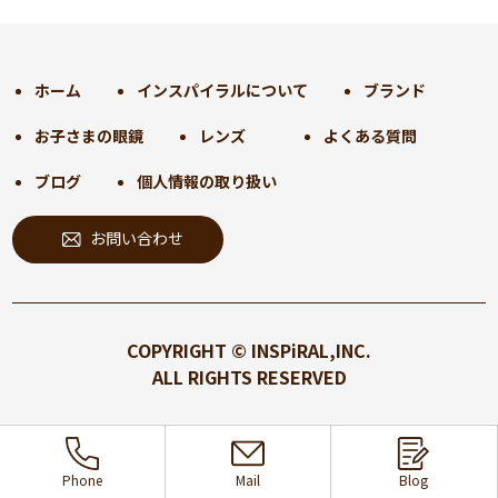
2024年11月
(30)
2024年10月
(31)
2024年9月
(30)
ホーム
インスパイラルについて
ブランド
2024年8月
(33)
お子さまの眼鏡
レンズ
よくある質問
2024年7月
(31)
2024年6月
(30)
ブログ
個人情報の取り扱い
2024年5月
(32)
お問い合わせ
2024年4月
(32)
2024年3月
(31)
2024年2月
(31)
2024年1月
(45)
COPYRIGHT © INSPiRAL,INC.
2023年12月
(31)
ALL RIGHTS RESERVED
2023年11月
(32)
2023年10月
(31)
2023年9月
(32)
Phone
Mail
Blog