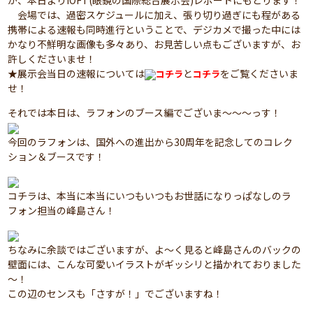
が、本日よりIOFT(眼鏡の国際総合展示会)レポートにもどります！
会場では、過密スケジュールに加え、張り切り過ぎにも程がある
携帯による速報も同時進行ということで、デジカメで撮った中には
かなり不鮮明な画像も多々あり、お見苦しい点もございますが、お
許しくださいませ！
★展示会当日の速報については
と
をご覧くださいま
コチラ
コチラ
せ！
それでは本日は、ラフォンのブース編でございま～～～っす！
今回のラフォンは、国外への進出から30周年を記念してのコレク
ション＆ブースです！
コチラは、本当に本当にいつもいつもお世話になりっぱなしのラ
フォン担当の峰島さん！
ちなみに余談ではございますが、よ～く見ると峰島さんのバックの
壁面には、こんな可愛いイラストがギッシリと描かれておりました
～！
この辺のセンスも「さすが！」でございますね！