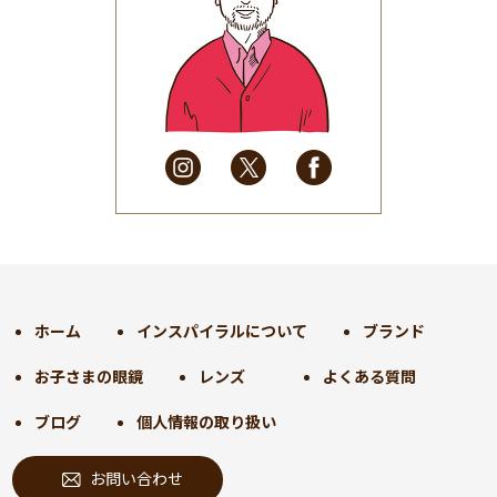
2025年7月
(37)
2025年6月
(48)
2025年5月
(41)
2025年4月
(32)
2025年3月
(31)
2025年2月
(28)
2025年1月
(34)
2024年12月
(35)
2024年11月
(30)
2024年10月
(31)
2024年9月
(30)
ホーム
インスパイラルについて
ブランド
2024年8月
(33)
お子さまの眼鏡
レンズ
よくある質問
2024年7月
(31)
2024年6月
(30)
ブログ
個人情報の取り扱い
2024年5月
(32)
お問い合わせ
2024年4月
(32)