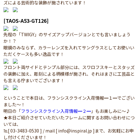
ズによる芸術的な装飾が施されています！
[TAOS-A53-GT126]
先程の「TWIGY」のサイズアップバージョンとでも言いましょう
か！？
眼鏡のみならず、カラーレンズを入れてサングラスとしてお使いい
ただくケースも多い逸品です！
フロント両サイドとテンプル部分には、スワロフスキーとスタッズ
の装飾に加え、彫刻による柄模様が施され、それはまさに工芸品と
も言える佇まいでございます！
ということで本日は、フランシスクライン入荷情報━１━でござい
ました～！
明日の「
フランシスクライン入荷情報━２━
」もお楽しみに～♪
★本日ご紹介させていただいたフレームに関するお問い合わせにつ
いては、
℡[ 03-3483-0530 ] / mail [ info@inspiral.jp ]まで、お気軽にお申
し付けくださいませ！