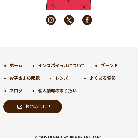
2025年4月
(32)
2025年3月
(31)
2025年2月
(28)
2025年1月
(34)
2024年12月
(35)
2024年11月
(30)
2024年10月
(31)
2024年9月
(30)
ホーム
インスパイラルについて
ブランド
2024年8月
(33)
お子さまの眼鏡
レンズ
よくある質問
2024年7月
(31)
2024年6月
(30)
ブログ
個人情報の取り扱い
2024年5月
(32)
お問い合わせ
2024年4月
(32)
2024年3月
(31)
2024年2月
(31)
2024年1月
(45)
COPYRIGHT © INSPiRAL,INC.