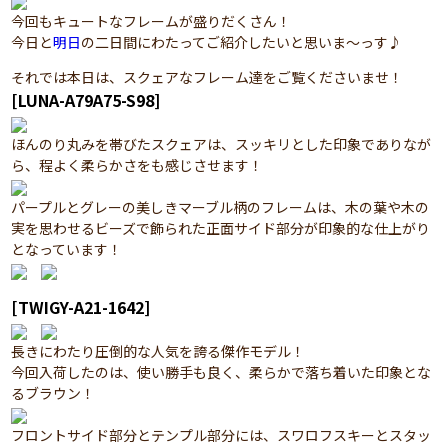
今回もキュートなフレームが盛りだくさん！
今日と
明日
の二日間にわたってご紹介したいと思いま～っす♪
それでは本日は、スクェアなフレーム達をご覧くださいませ！
[LUNA-A79A75-S98]
ほんのり丸みを帯びたスクェアは、スッキリとした印象でありなが
ら、程よく柔らかさをも感じさせます！
パープルとグレーの美しきマーブル柄のフレームは、木の葉や木の
実を思わせるビーズで飾られた正面サイド部分が印象的な仕上がり
となっています！
[TWIGY-A21-1642]
長きにわたり圧倒的な人気を誇る傑作モデル！
今回入荷したのは、使い勝手も良く、柔らかで落ち着いた印象とな
るブラウン！
フロントサイド部分とテンプル部分には、スワロフスキーとスタッ