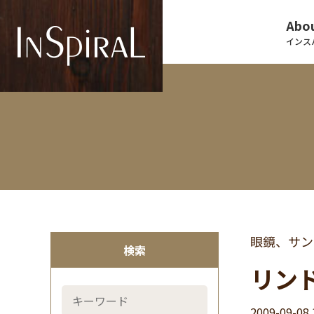
Abou
インス
眼鏡、サン
検索
リン
2009-09-08 