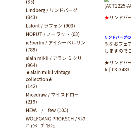
(35)
[ACT1225-A
Lindberg / リンドバーグ
(843)
★
リンドバ
Lafont / ラフォン
(903)
NORUT / ノーラット
(63)
リンドバーグの
ic!berlin / アイシーベルリン
※なおフェ
(789)
しますので
alain mikli / アラン ミクリ
★リンドバ
(964)
℡[ 03-348
★alain mikli vintage
collection★
(142)
Micedraw / マイスドロー
(219)
NEW. / few
(105)
WOLFGANG PROKSCH / ｳﾙﾌ
ｷﾞｬﾝｸﾞ ﾌﾟﾛｸｼｭ