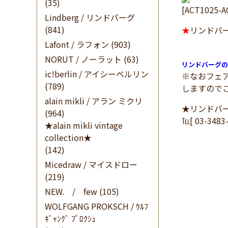
(35)
[ACT1025-A
Lindberg / リンドバーグ
(841)
★
リンドバ
Lafont / ラフォン
(903)
NORUT / ノーラット
(63)
リンドバーグの
ic!berlin / アイシーベルリン
※なおフェ
(789)
しますので
alain mikli / アラン ミクリ
★リンドバ
(964)
℡[ 03-348
★alain mikli vintage
collection★
(142)
Micedraw / マイスドロー
(219)
NEW. / few
(105)
WOLFGANG PROKSCH / ｳﾙﾌ
ｷﾞｬﾝｸﾞ ﾌﾟﾛｸｼｭ