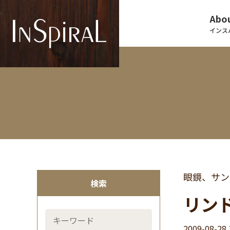
Abou
インス
眼鏡、サン
検索
リン
2009-08-28 