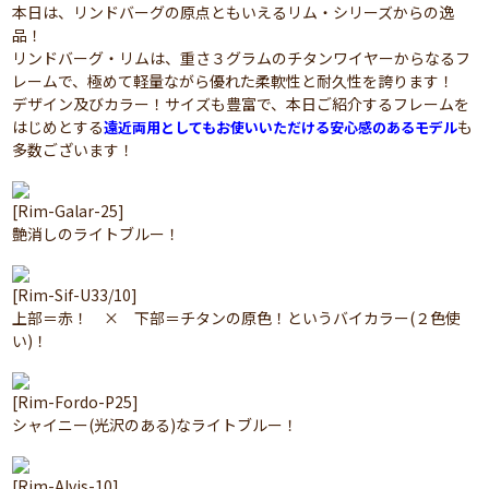
本日は、リンドバーグの原点ともいえるリム・シリーズからの逸
品！
リンドバーグ・リムは、重さ３グラムのチタンワイヤーからなるフ
レームで、極めて軽量ながら優れた柔軟性と耐久性を誇ります！
デザイン及びカラー！サイズも豊富で、本日ご紹介するフレームを
はじめとする
も
遠近両用としてもお使いいただける安心感のあるモデル
多数ございます！
[Rim-Galar-25]
艶消しのライトブルー！
[Rim-Sif-U33/10]
上部＝赤！ × 下部＝チタンの原色！というバイカラー(２色使
い)！
[Rim-Fordo-P25]
シャイニー(光沢のある)なライトブルー！
[Rim-Alvis-10]