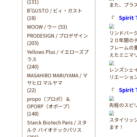
(131)
また、プラ
B’GUSTO / ビィ・ガスト
Spirit
(18)
『
WOOW / ウー
(53)
リンドバー
PRODESIGN / プロデザイン
２０年間の
(205)
フレームの
Yellows Plus / イエローズプ
えたミニマ
ラス
(240)
レンズシェ
MASAHIRO MARUYAMA / マ
リエーショ
サヒロ マルヤマ
Spirit
(22)
『
propo（プロポ）＆
先程のスピ
OPORP（オポープ）
(148)
スタイリッ
Starck Biotech Paris / スタ
ます！
ルク バイオテックパリス