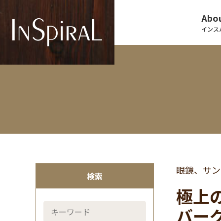
Abou
インス
眼鏡、サン
検索
極上の
バーグ