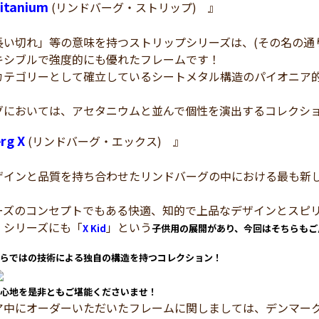
Titanium
(リンドバーグ・ストリップ) 』
長い切れ」等の意味を持つストリップシリーズは、(その名の通
キシブルで強度的にも優れたフレームです！
カテゴリーとして確立しているシートメタル構造のパイオニア
グにおいては、アセタニウムと並んで個性を演出するコレクシ
rg X
(リンドバーグ・エックス) 』
ザインと品質を持ち合わせたリンドバーグの中における最も新
ーズのコンセプトでもある快適、知的で上品なデザインとスピ
・シリーズにも「
」という
X Kid
子供用の展開があり、今回はそちらもご
らではの技術による独自の構造を持つコレクション！
心地を是非ともご堪能くださいませ！
ア中にオーダーいただいたフレームに関しましては、デンマー