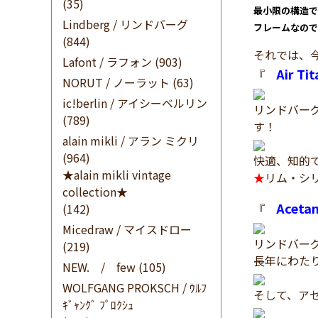
(35)
最小限の構造で
Lindberg / リンドバーグ
フレームなので
(844)
それでは、
Lafont / ラフォン
(903)
Air Ti
『
NORUT / ノーラット
(63)
ic!berlin / アイシーベルリン
リンドバー
(789)
す！
alain mikli / アラン ミクリ
(964)
快適、知的
★alain mikli vintage
★
リム・シ
collection★
Aceta
(142)
『
Micedraw / マイスドロー
リンドバー
(219)
長年にわた
NEW. / few
(105)
WOLFGANG PROKSCH / ｳﾙﾌ
そして、ア
ｷﾞｬﾝｸﾞ ﾌﾟﾛｸｼｭ