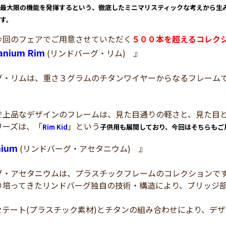
最大限の機能を発揮するという、徹底したミニマリスティックな考えから生
す。
今回のフェアでご用意させていただく
５００本を超えるコレク
tanium Rim
(リンドバーグ・リム) 』
グ・リムは、重さ３グラムのチタンワイヤーからなるフレーム
で上品なデザインのフレームは、見た目通りの軽さと、見た目
リーズは、「
」という
Rim Kid
子供用も展開しており、今回はそちらもご
nium
(リンドバーグ・アセタニウム) 』
グ・アセタニウムは、プラスチックフレームのコレクションで
り培ってきたリンドバーグ独自の技術・構造により、ブリッジ
セテート(プラスチック素材)とチタンの組み合わせにより、デ