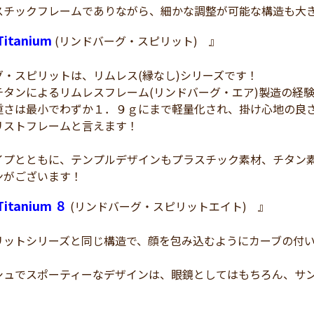
スチックフレームでありながら、細かな調整が可能な構造も大
 Titanium
(リンドバーグ・スピリット) 』
グ・スピリットは、リムレス(縁なし)シリーズです！
チタンによるリムレスフレーム(リンドバーグ・エア)製造の経
重さは最小でわずか１．９ｇにまで軽量化され、掛け心地の良
リストフレームと言えます！
イプとともに、テンプルデザインもプラスチック素材、チタン
ンがございます！
 Titanium ８
(リンドバーグ・スピリットエイト) 』
リットシリーズと同じ構造で、顔を包み込むようにカーブの付
シュでスポーティーなデザインは、眼鏡としてはもちろん、サ