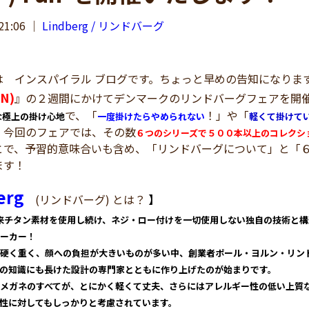
21:06
｜
Lindberg / リンドバーグ
 インスパイラル ブログです。ちょっと早めの告知になります
N)
』の２週間にかけてデンマークのリンドバーグフェアを
で、「
！」や「
な極上の掛け心地
一度掛けたらやめられない
軽くて掛けて
！今回のフェアでは、その数
６つのシリーズで５００本以上のコレクシ
で、予習的意味合いも含め、「リンドバーグについて」と「６
ます！
erg
(リンドバーグ) とは？
】
以来チタン素材を使用し続け、ネジ・ロー付けを一切使用しない独自の技術と
ーカー！
硬く重く、顔への負担が大きいものが多い中、創業者ポール・ヨルン・リン
の知識にも長けた設計の専門家とともに作り上げたのが始まりです。
メガネのすべてが、とにかく軽くて丈夫、さらにはアレルギー性の低い上質
性に対してもしっかりと考慮されています。