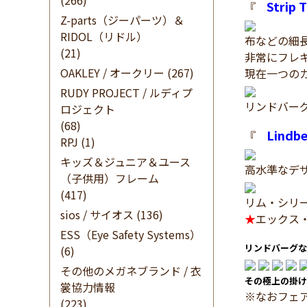
(266)
Strip 
『
Z-parts（ジーパーツ）＆
RIDOL（リドル）
布などの細
(21)
非常にフレ
OAKLEY / オークリー
(267)
現在一つの
RUDY PROJECT / ルディプ
リンドバー
ロジェクト
(68)
Lindbe
『
RPJ
(1)
キッズ＆ジュニア＆ユース
高水準なデ
（子供用）フレーム
(417)
リム・シリ
sios / サイオス
(136)
★
エックス
ESS（Eye Safety Systems）
リンドバーグな
(6)
その他のメガネブランド / 衣
その極上の掛け
裳協力情報
※なおフェ
(223)