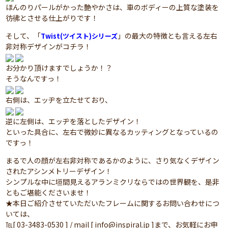
ほんのりパールがかった艶やかさは、車のボディーの上質な塗装を
彷彿とさせる仕上がりです！
そして、「
」の最大の特徴とも言える左右
Twist(ツイスト)シリーズ
非対称デザインがコチラ！
お分かり頂けますでしょうか！？
そうなんですっ！
右側は、エッヂを立たせており、
逆に左側は、エッヂを落としたデザイン！
といった具合に、左右で微妙に異なるカッティングとなっているの
ですっ！
まるで人の顔が左右非対称であるかのように、さり気なくデザイン
されたアシンメトリーデザイン！
シンプルな中に垣間見えるアランミクリならではの世界観を、是非
ともご堪能くださいませ！
★本日ご紹介させていただいたフレームに関するお問い合わせにつ
いては、
℡[ 03-3483-0530 ] / mail [ info@inspiral.jp ]まで、お気軽にお申