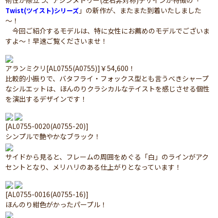
術性が際立つ、アシンメトリー(左右非対称)デザインが特徴の「
」の新作が、またまた到着いたしました
Twist(ツイスト)シリーズ
～！
今回ご紹介するモデルは、特に女性にお薦めのモデルでございま
すよ～！早速ご覧くださいませ！
アランミクリ[AL0755(A0755)]￥54,600！
比較的小振りで、バタフライ・フォックス型とも言うべきシャープ
なシルエットは、ほんのりクラシカルなテイストを感じさせる個性
を演出するデザインです！
[AL0755-0020(A0755-20)]
シンプルで艶やかなブラック！
サイドから見ると、フレームの周囲をめぐる「白」のラインがアク
セントとなり、メリハリのある仕上がりとなっています！
[AL0755-0016(A0755-16)]
ほんのり紺色がかったパープル！