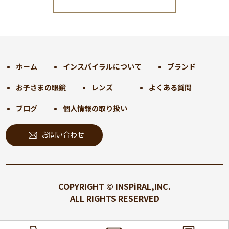
2025年1月
(34)
2024年12月
(35)
2024年11月
(30)
2024年10月
(31)
2024年9月
(30)
ホーム
インスパイラルについて
ブランド
2024年8月
(33)
お子さまの眼鏡
レンズ
よくある質問
2024年7月
(31)
2024年6月
(30)
ブログ
個人情報の取り扱い
2024年5月
(32)
お問い合わせ
2024年4月
(32)
2024年3月
(31)
2024年2月
(31)
2024年1月
(45)
COPYRIGHT © INSPiRAL,INC.
2023年12月
(31)
ALL RIGHTS RESERVED
2023年11月
(32)
2023年10月
(31)