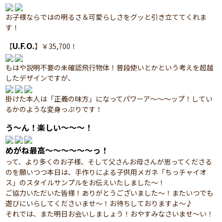
お子様ならではの明るさ＆可愛らしさをグッと引き立ててくれま
す！
U.F.O.
【
】￥35,700！
もはや説明不要の未確認飛行物体！普段使いとかという考えを超越
したデザインですが、
掛けた本人は「正義の味方」になってパワーア～～～ップ！してい
るかのような変身っぷりです！
う～ん！楽しい～～～！
めがね最高～～～～～～っ！
って、より多くのお子様、そして父さんお母さんが思ってくださる
のを願いつつ本日は、手作りによる子供用メガネ「ちっチャイオ
ス」のスタイルサンプルをお伝えいたしました～！
ご協力いただいた皆様！ありがとうございました～！またいつでも
遊びにいらしてくださいませ～！お待ちしておりますよ～♪
それでは、また明日お会いしましょう！おやすみなさいませ～い！