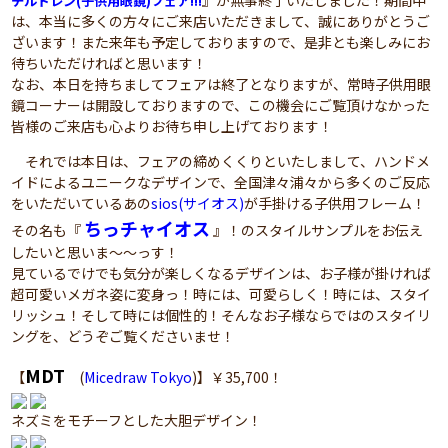
』が無事終了いたしました！期間中
チルドレン(子供用眼鏡)フェア!!!
は、本当に多くの方々にご来店いただきまして、誠にありがとうご
ざいます！また来年も予定しておりますので、是非とも楽しみにお
待ちいただければと思います！
なお、本日を持ちましてフェアは終了となりますが、常時子供用眼
鏡コーナーは開設しておりますので、この機会にご覧頂けなかった
皆様のご来店も心よりお待ち申し上げております！
それでは本日は、フェアの締めくくりといたしまして、ハンドメ
イドによるユニークなデザインで、全国津々浦々から多くのご反応
をいただいているあの
sios(サイオス)
が手掛ける子供用フレーム！
ちっチャイオス
その名も『
』！のスタイルサンプルをお伝え
したいと思いま～～っす！
見ているでけでも気分が楽しくなるデザインは、お子様が掛ければ
超可愛いメガネ姿に変身っ！時には、可愛らしく！時には、スタイ
リッシュ！そして時には個性的！そんなお子様ならではのスタイリ
ングを、どうぞご覧くださいませ！
MDT
【
(
Micedraw Tokyo
)】￥35,700！
ネズミをモチーフとした大胆デザイン！