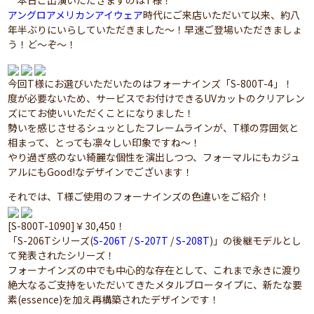
本日ご出演いただきますのはT様！
アングロアメリカンアイウェア
時代にご来店いただいて以来、約八
年半ぶりにいらしていただきました～！早速ご登場いただきましょ
う！ど～ぞ～！
今回T様にお選びいただいたのはフォーナインズ「S-800T-4」！
度が必要ないため、サービスでお付けできるUVカットのクリアレン
ズにてお使いいただくことになりました！
勢いを感じさせるシュッとしたフレームラインが、T様の雰囲気と
相まって、とっても凛々しい印象ですね～！
やり過ぎ感のない綺麗な個性を演出しつつ、フォーマルにもカジュ
アルにもGood!なデザインでございます！
それでは、T様ご使用のフォーナインズの色違いをご紹介！
[S-800T-1090]￥30,450！
「S-206Tシリーズ(
S-206T
/
S-207T
/
S-208T
)」の後継モデルとし
て発表されたシリーズ！
フォーナインズの中でも中心的な存在として、これまで永きに渡り
絶大なるご支持をいただいてきたメタルブロータイプに、新たな要
素(essence)を加え再構築されたデザインです！