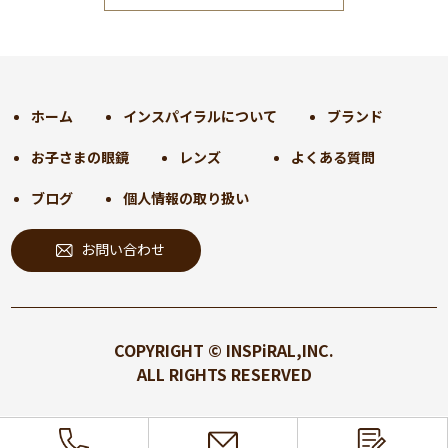
2024年12月
(35)
2024年11月
(30)
2024年10月
(31)
2024年9月
(30)
ホーム
インスパイラルについて
ブランド
2024年8月
(33)
お子さまの眼鏡
レンズ
よくある質問
2024年7月
(31)
2024年6月
(30)
ブログ
個人情報の取り扱い
2024年5月
(32)
お問い合わせ
2024年4月
(32)
2024年3月
(31)
2024年2月
(31)
2024年1月
(45)
COPYRIGHT © INSPiRAL,INC.
2023年12月
(31)
ALL RIGHTS RESERVED
2023年11月
(32)
2023年10月
(31)