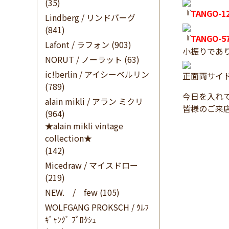
(35)
『
TANGO-1
Lindberg / リンドバーグ
(841)
『
TANGO-5
Lafont / ラフォン
(903)
小振りであ
NORUT / ノーラット
(63)
ic!berlin / アイシーベルリン
正面両サイ
(789)
今日を入れ
alain mikli / アラン ミクリ
皆様のご来
(964)
★alain mikli vintage
collection★
(142)
Micedraw / マイスドロー
(219)
NEW. / few
(105)
WOLFGANG PROKSCH / ｳﾙﾌ
ｷﾞｬﾝｸﾞ ﾌﾟﾛｸｼｭ