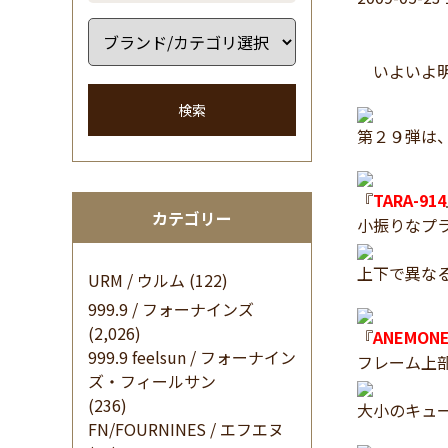
いよいよ明
検索
第２９弾は
『
TARA-914
カテゴリー
小振りなプ
上下で異な
URM / ウルム
(122)
999.9 / フォーナインズ
(2,026)
『
ANEMONE
999.9 feelsun / フォーナイン
フレーム上
ズ・フィールサン
(236)
大小のキュ
FN/FOURNINES / エフエヌ