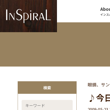
Abou
インス
眼鏡、サン
検索
♪今
2009-05-23 