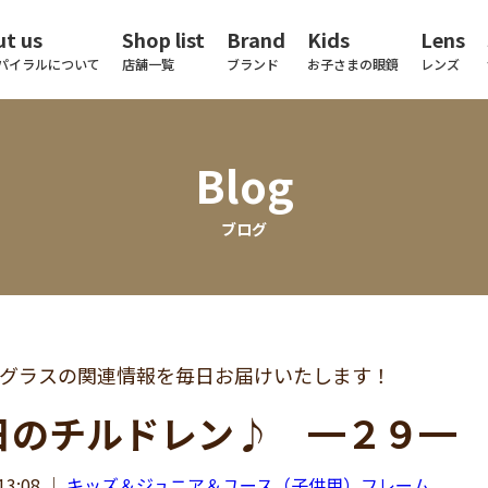
t us
Shop list
Brand
Kids
Lens
パイラルについて
店舗一覧
ブランド
お子さまの眼鏡
レンズ
Blog
ブログ
グラスの関連情報を毎日お届けいたします！
日のチルドレン♪ ━２９━
13:08
｜
キッズ＆ジュニア＆ユース（子供用）フレーム