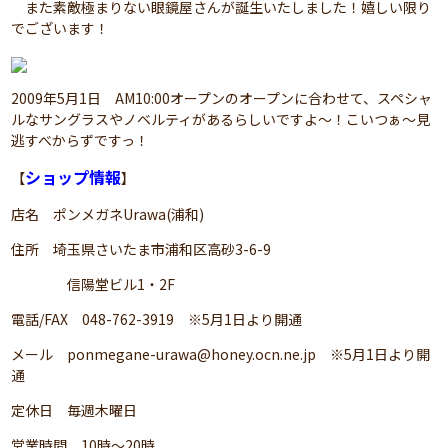
また素敵極まりない眼鏡屋さんが誕生いたしました！嬉しい限り
でございます！
2009年5月1日 AM10:00オープンのオープンに合わせて、スペシャ
ルなサングラスやノベルティがあるらしいですよ～！こいつぁ～見
逃すべからずですっ！
ショップ情報
【
】
店名 ポンメガネUrawa(浦和)
住所 埼玉県さいたま市浦和区高砂3-6-9
信陽堂ビル1・2F
電話/FAX 048-762-3919 ※5月1日より開通
メール ponmegane-urawa@honey.ocn.ne.jp ※5月1日より開
通
定休日 毎週木曜日
営業時間 10時～20時