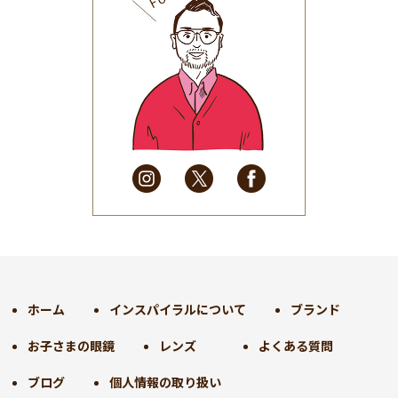
2025年8月
(31)
2025年7月
(37)
2025年6月
(48)
2025年5月
(41)
2025年4月
(32)
2025年3月
(31)
2025年2月
(28)
2025年1月
(34)
2024年12月
(35)
2024年11月
(30)
2024年10月
(31)
2024年9月
(30)
ホーム
インスパイラルについて
ブランド
2024年8月
(33)
お子さまの眼鏡
レンズ
よくある質問
2024年7月
(31)
2024年6月
(30)
ブログ
個人情報の取り扱い