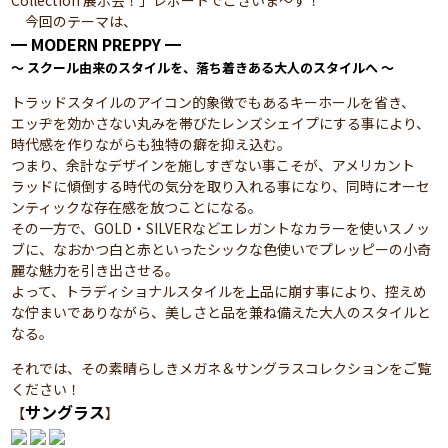
Collection 展示会！」レポートでございま～す！
今回のテーマは、
━ MODERN PREPPY ━
～ スクール由来のスタイルを、落ち着きある大人のスタイルへ ～
トラッドスタイルのアイコン的象徴でもあるキーホールを省き、
エッヂを効かさない丸みを帯びたレンズシェイプにする事により、
時代感を作りながらも独特の癖を抑え込む。
つまり、余計なデザインを施しすぎない事こそが、アメリカント
ラッドに傾倒する時代の気分を取り入れる事になり、同時にオーセ
ンティックな存在感を放つことになる。
その一方で、GOLD・SILVERなどエレガントなカラーを使いスノッ
ブに、なおかつ白と赤といったシックな色使いでプレッピーの小奇
麗な魅力を引き出させる。
よって、トラディショナルスタイルを上品に崩す事により、控えめ
な佇まいでありながら、美しさと品を兼ね備えた大人のスタイルと
なる。
それでは、その素晴らしきメガネ＆サングラスコレクションをご覧
ください！
サングラス
【
】