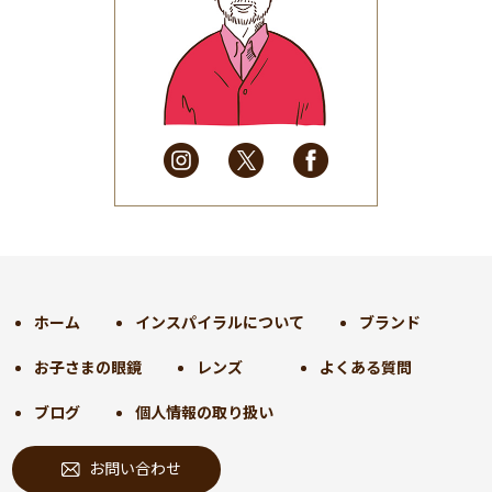
2025年6月
(48)
2025年5月
(41)
2025年4月
(32)
2025年3月
(31)
2025年2月
(28)
2025年1月
(34)
2024年12月
(35)
2024年11月
(30)
2024年10月
(31)
2024年9月
(30)
ホーム
インスパイラルについて
ブランド
2024年8月
(33)
お子さまの眼鏡
レンズ
よくある質問
2024年7月
(31)
2024年6月
(30)
ブログ
個人情報の取り扱い
2024年5月
(32)
お問い合わせ
2024年4月
(32)