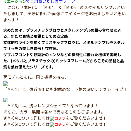
でご用意いたしますフェア
リエーション
』に合わせ本日は、「M-04」＆「M-06」のスタイルサンプルとい
たしまして、実際に掛けた画像にてイメージをお伝えしたいと思い
ま～す！
求めたのは、プラスチックブロウとメタルテンプルの組み合わせによ
る、新たな表情と眼鏡としての安定感。
立体的なラインを描くプラスチックブロウと、メタルテンプルやメタル
ブリッヂの美しき造形と存在感。
ダブルフロントや新設計のヒンジなどの機能性に優れた機構で実現し
た、(メタルとプラスチックの)ミックスフレームだからこその品格と品
質を兼ね備えたシリーズです。
両モデルともに、同じ機構を持ち、
「M-04」は、遠近両用にもお薦めな上下幅の深いレンズシェイプ！
「M-06」は、浅いレンズシェイプとなっています！
※なお、カラー展開は各々で異なるものもございます。
★M-04について詳しくは
をご覧くださいませ！
コチラ
★M-06について詳しくは
をご覧くださいませ！
コチラ