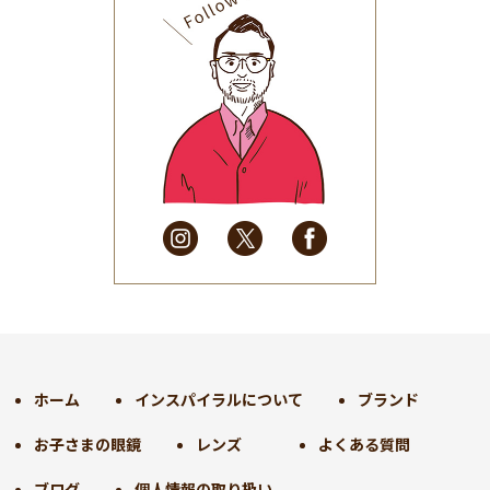
2025年9月
(30)
2025年8月
(31)
2025年7月
(37)
2025年6月
(48)
2025年5月
(41)
2025年4月
(32)
2025年3月
(31)
2025年2月
(28)
2025年1月
(34)
2024年12月
(35)
2024年11月
(30)
2024年10月
(31)
2024年9月
(30)
ホーム
インスパイラルについて
ブランド
2024年8月
(33)
お子さまの眼鏡
レンズ
よくある質問
2024年7月
(31)
2024年6月
(30)
ブログ
個人情報の取り扱い