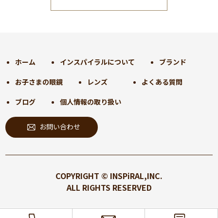
2025年1月
(34)
2024年12月
(35)
2024年11月
(30)
2024年10月
(31)
2024年9月
(30)
ホーム
インスパイラルについて
ブランド
2024年8月
(33)
お子さまの眼鏡
レンズ
よくある質問
2024年7月
(31)
2024年6月
(30)
ブログ
個人情報の取り扱い
2024年5月
(32)
お問い合わせ
2024年4月
(32)
2024年3月
(31)
2024年2月
(31)
2024年1月
(45)
COPYRIGHT © INSPiRAL,INC.
2023年12月
(31)
ALL RIGHTS RESERVED
2023年11月
(32)
2023年10月
(31)