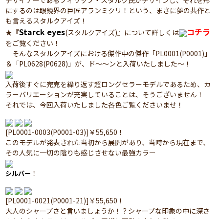
デザイナーであるフィリップ・スタルク氏がデザインし、それを形
にするのは眼鏡界の巨匠アランミクリ！という、まさに夢の共作と
も言えるスタルクアイズ！
Starck eyes
コチラ
★『
(スタルクアイズ)』について詳しくは
をご覧ください！
そんなスタルクアイズにおける傑作中の傑作「PL0001(P0001)」
＆「PL0628(P0628)」が、ド～～ンと入荷いたしました～！
入荷後すぐに完売を繰り返す超ロングセラーモデルであるため、カ
ラーバリエーションが充実していることは、そうございません！
それでは、今回入荷いたしました各色ご覧くださいませ！
[PL0001-0003(P0001-03)]￥55,650！
このモデルが発表された当初から展開があり、当時から現在まで、
その人気に一切の陰りも感じさせない最強カラー
！
シルバー
[PL0001-0021(P0001-21)]￥55,650！
大人のシャープさと言いましょうか！？シャープな印象の中に深さ