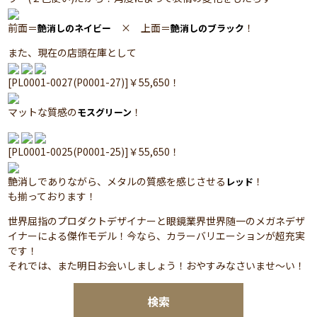
前面＝
× 上面＝
！
艶消しのネイビー
艶消しのブラック
また、現在の店頭在庫として
[PL0001-0027(P0001-27)]￥55,650！
マットな質感の
！
モスグリーン
[PL0001-0025(P0001-25)]￥55,650！
艶消しでありながら、メタルの質感を感じさせる
！
レッド
も揃っております！
世界屈指のプロダクトデザイナーと眼鏡業界世界随一のメガネデザ
イナーによる傑作モデル！今なら、カラーバリエーションが超充実
です！
それでは、また明日お会いしましょう！おやすみなさいませ～い！
検索