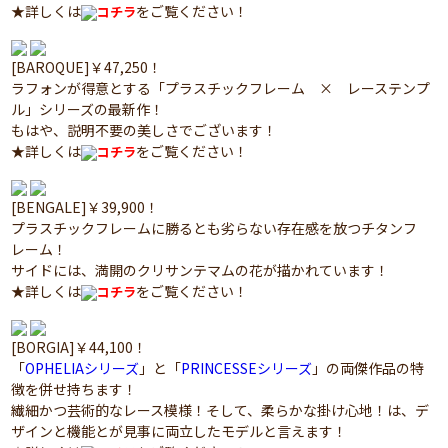
★詳しくは
をご覧ください！
コチラ
[BAROQUE]￥47,250！
ラフォンが得意とする「プラスチックフレーム × レーステンプ
ル」シリーズの最新作！
もはや、説明不要の美しさでございます！
★詳しくは
をご覧ください！
コチラ
[BENGALE]￥39,900！
プラスチックフレームに勝るとも劣らない存在感を放つチタンフ
レーム！
サイドには、満開のクリサンテマムの花が描かれています！
★詳しくは
をご覧ください！
コチラ
[BORGIA]￥44,100！
「
OPHELIAシリーズ
」と「
PRINCESSEシリーズ
」の両傑作品の特
徴を併せ持ちます！
繊細かつ芸術的なレース模様！そして、柔らかな掛け心地！は、デ
ザインと機能とが見事に両立したモデルと言えます！