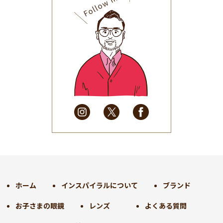
2025年9月
(30)
2025年8月
(31)
2025年7月
(37)
2025年6月
(48)
2025年5月
(41)
2025年4月
(32)
2025年3月
(31)
2025年2月
(28)
2025年1月
(34)
2024年12月
(35)
2024年11月
(30)
2024年10月
(31)
2024年9月
(30)
ホーム
インスパイラルについて
ブランド
2024年8月
(33)
お子さまの眼鏡
レンズ
よくある質問
2024年7月
(31)