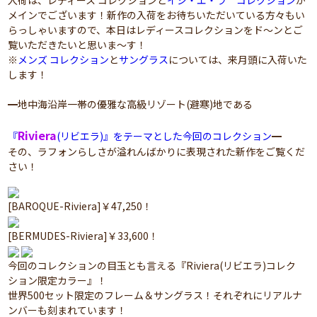
入荷は、レディース コレクションと
イシ・エ・ラ コレクション
が
メインでございます！新作の入荷をお待ちいただいている方々もい
らっしゃいますので、本日はレディースコレクションをド～ンとご
覧いただきたいと思いま～す！
※
メンズ コレクション
と
サングラス
については、来月頭に入荷いた
します！
━地中海沿岸一帯の優雅な高級リゾート(避寒)地である
Riviera
『
(リビエラ)』をテーマとした今回のコレクション
━
その、ラフォンらしさが溢れんばかりに表現された新作をご覧くだ
さい！
[BAROQUE-Riviera]￥47,250！
[BERMUDES-Riviera]￥33,600！
今回のコレクションの目玉とも言える『Riviera(リビエラ)コレク
ション限定カラー』！
世界500セット限定のフレーム＆サングラス！それぞれにリアルナ
ンバーも刻まれています！