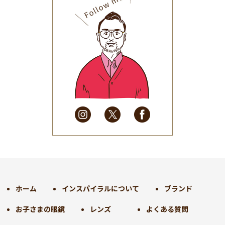
2025年9月
(30)
2025年8月
(31)
2025年7月
(37)
2025年6月
(48)
2025年5月
(41)
2025年4月
(32)
2025年3月
(31)
2025年2月
(28)
2025年1月
(34)
2024年12月
(35)
2024年11月
(30)
2024年10月
(31)
2024年9月
(30)
ホーム
インスパイラルについて
ブランド
2024年8月
(33)
お子さまの眼鏡
レンズ
よくある質問
2024年7月
(31)