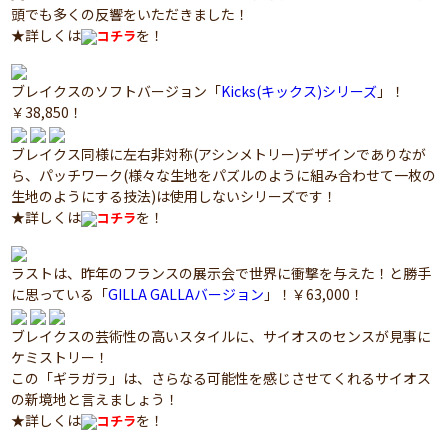
頭でも多くの反響をいただきました！
★詳しくは
を！
コチラ
ブレイクスのソフトバージョン「
Kicks(キックス)シリーズ
」！
￥38,850！
ブレイクス同様に左右非対称(アシンメトリー)デザインでありなが
ら、パッチワーク(様々な生地をパズルのように組み合わせて一枚の
生地のようにする技法)は使用しないシリーズです！
★詳しくは
を！
コチラ
ラストは、昨年のフランスの展示会で世界に衝撃を与えた！と勝手
に思っている「
GILLA GALLAバージョン
」！￥63,000！
ブレイクスの芸術性の高いスタイルに、サイオスのセンスが見事に
ケミストリー！
この「ギラガラ」は、さらなる可能性を感じさせてくれるサイオス
の新境地と言えましょう！
★詳しくは
を！
コチラ