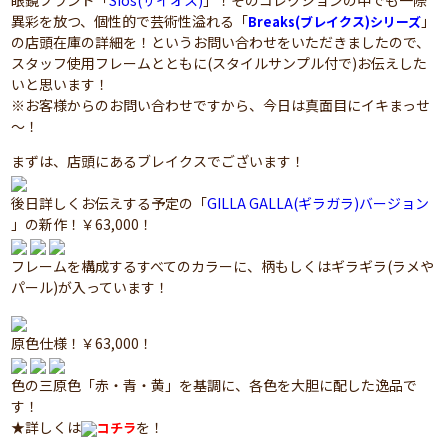
眼鏡ブランド「
Sios(サイオス)
」！そのコレクションの中でも一際
異彩を放つ、個性的で芸術性溢れる「
」
Breaks(ブレイクス)シリーズ
の店頭在庫の詳細を！というお問い合わせをいただきましたので、
スタッフ使用フレームとともに(スタイルサンプル付で)お伝えした
いと思います！
※お客様からのお問い合わせですから、今日は真面目にイキまっせ
～！
まずは、店頭にあるブレイクスでございます！
後日詳しくお伝えする予定の「
GILLA GALLA(ギラガラ)バージョン
」の新作！￥63,000！
フレームを構成するすべてのカラーに、柄もしくはギラギラ(ラメや
パール)が入っています！
原色仕様！￥63,000！
色の三原色「赤・青・黄」を基調に、各色を大胆に配した逸品で
す！
★詳しくは
を！
コチラ