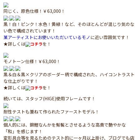
同じく、原色仕様！￥63,000！
黒！白！ピンク！水色！黄緑！など、そのほとんどが混じり気のな
い色で構成されています！
某アーティストにお使いいただいているモノ
に近い雰囲気です！
★詳しくは
を！
コチラ
モノトーン仕様！￥63,000！
黒＆白＆黒×クリアのボーダー柄で構成された、ハイコントラスト
な仕上がりです！
★詳しくは
を！
コチラ
続いては、スタッフ(HIGE)使用フレームです！
耐性テストも兼ねて作られたファーストモデル！
個人的には、錦鯉なんかを髣髴とさせるような高貴で艶やかな
「和」を感じます！
変形具合等を見るためのテスト的に一ヶ月以上掛け、ブログでも店