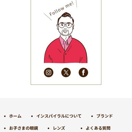
2025年10月
(32)
2025年9月
(30)
2025年8月
(31)
2025年7月
(37)
2025年6月
(48)
2025年5月
(41)
2025年4月
(32)
2025年3月
(31)
2025年2月
(28)
2025年1月
(34)
2024年12月
(35)
2024年11月
(30)
2024年10月
(31)
2024年9月
(30)
ホーム
インスパイラルについて
ブランド
2024年8月
(33)
お子さまの眼鏡
レンズ
よくある質問
2024年7月
(31)