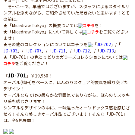
キョー)」が、全型全色入荷いたしました！
そ～こ～で、早速ではございますが、スタッフによるスタイルサ
ンプルを添えながら、ご紹介させていただきたいと思います！とそ
の前に、
★「Micedraw Tokyo」の概要ついては
を！
コチラ
★「Micedraw Tokyo」について詳しくは
をご覧ください
コチラ
ませ！
★その他のコレクションについてはコチラを
「
JD-702
」/「
JD-703
」/「
JD-707
」/「
JD-711
」/「
JD-712
」/「
JD-713
」
★「JD-701」の色とりどりのガラーズコレクションについては
をご覧ください！
コチラ
JD-701
『
』￥19,950！
オーバル(楕円)をベースに、ほんのりスクェア的要素を織り交ぜた
デザイン！
オーバルならではの柔らかな雰囲気でありながら、ほんのりスッキ
リ感も感じさせます！
シンプルなデザインの中に、一味違ったオーソドックス感を感じさ
せる！そんな美しきオーバル型でございます！そんな「JD-701」
は、全5色展開！