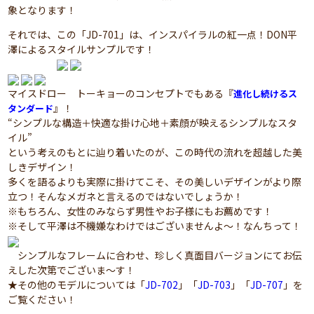
象となります！
それでは、この「JD-701」は、インスパイラルの紅一点！DON平
澤によるスタイルサンプルです！
マイスドロー トーキョーのコンセプトでもある『
進化し続けるス
』！
タンダード
“シンプルな構造＋快適な掛け心地＋素顔が映えるシンプルなスタ
イル”
という考えのもとに辿り着いたのが、この時代の流れを超越した美
しきデザイン！
多くを語るよりも実際に掛けてこそ、その美しいデザインがより際
立つ！そんなメガネと言えるのではないでしょうか！
※もちろん、女性のみならず男性やお子様にもお薦めです！
※そして平澤は不機嫌なわけではございませんよ～！なんちって！
シンプルなフレームに合わせ、珍しく真面目バージョンにてお伝
えした次第でございま～す！
★その他のモデルについては「
JD-702
」「
JD-703
」「
JD-707
」を
ご覧ください！