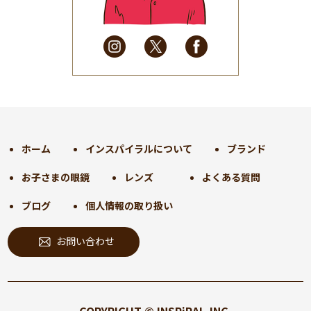
2025年4月
(32)
2025年3月
(31)
2025年2月
(28)
2025年1月
(34)
2024年12月
(35)
2024年11月
(30)
2024年10月
(31)
2024年9月
(30)
ホーム
インスパイラルについて
ブランド
2024年8月
(33)
お子さまの眼鏡
レンズ
よくある質問
2024年7月
(31)
2024年6月
(30)
ブログ
個人情報の取り扱い
2024年5月
(32)
お問い合わせ
2024年4月
(32)
2024年3月
(31)
2024年2月
(31)
2024年1月
(45)
COPYRIGHT © INSPiRAL,INC.