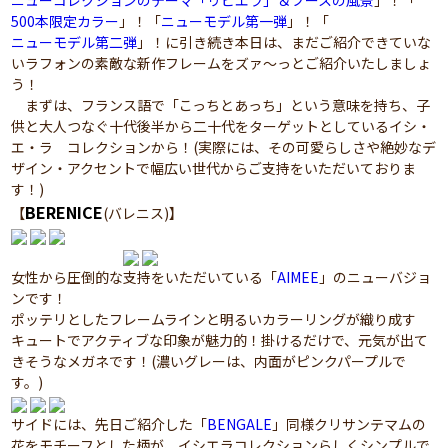
ニューコレクションのテーマ「リビエラ」＆ブースの風景
」！「
500本限定カラー
」！「
ニューモデル第一弾
」！「
ニューモデル第二弾
」！に引き続き本日は、まだご紹介できていな
いラフォンの素敵な新作フレームをズァ～っとご紹介いたしましょ
う！
まずは、フランス語で「こっちとあっち」という意味を持ち、子
供と大人つなぐ十代後半から二十代をターゲットとしているイシ・
エ・ラ コレクションから！(実際には、その可愛らしさや絶妙なデ
ザイン・アクセントで幅広い世代からご支持をいただいておりま
す！)
BERENICE
【
(バレニス)】
女性から圧倒的な支持をいただいている「
AIMEE
」のニューバジョ
ンです！
ポッテリとしたフレームラインと明るいカラーリングが織り成す
キュートでアクティブな印象が魅力的！掛けるだけで、元気が出て
きそうなメガネです！(濃いグレーは、内面がピンクパープルで
す。)
サイドには、先日ご紹介した「
BENGALE
」同様クリサンテマムの
花をモチーフとした柄が、イシエラコレクションらしくシンプルで