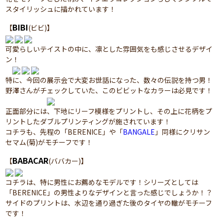
スタイリッシュに描かれています！
BIBI
【
(ビビ)】
可愛らしいテイストの中に、凛とした雰囲気をも感じさせるデザイ
ン！
特に、今回の展示会で大変お世話になった、数々の伝説を持つ男！
野澤さんがチェックしていた、このビビットなカラーは必見です！
正面部分には、下地にリーフ模様をプリントし、その上に花柄をプ
リントしたダブルプリンティングが施されています！
コチラも、先程の「BERENICE」や「
BANGALE
」同様にクリサン
セマム(菊)がモチーフです！
BABACAR
【
(ババカー)】
コチラは、特に男性にお薦めなモデルです！シリーズとしては
「BERENICE」の男性よりなデザインと言った感じでしょうか！？
サイドのプリントは、水辺を通り過ぎた後のタイヤの轍がモチーフ
です！