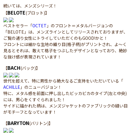
続いては、メンズシリーズ！
BELOTE
【
(ブロット)】
ベストセラー「
OCTET
」のフロント＝メタルバージョンの
「BELOTE」は、メンズラインとしてリリースされておりますが、
ご覧の通り女性にトライしていただくのもGOOD!かと！
フロントには細かな生地の織り目(格子柄)がプリントされ、よ～く
見るとそれは、敢えて格子をつぶしたデザインとなっており、絶妙
な抜け感が表現されています！
BACH
【
(バック)】
世代を超えて、特に男性から絶大なるご支持をいただいている「
ACHILLE
」のニューバジョン！
特に、メタル感を前面に押し出したビッカビカのタイプ(左と中央)
には、男心をくすぐられました！
サイドに描かれた柄は、メンズジャケットのファブリックの縫い目
がモチーフとなっています！
BARYTON
【
(バリトン)】