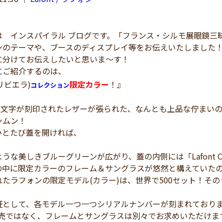
 インスパイラル ブログです。「フランス・シルモ展眼鏡三
ンのテーマや、ブースのディスプレイ等をお伝えいたしました
に分けてお伝えしたいと思いま～す！
ご紹介するのは、
リビエラ)
限定カラー
！』
コレクション
t」の文字が刻印されたレザーが張られた、なんとも上品な佇ま
ンムン！
ひとたび蓋を開ければ、
な美しきブルーグリーンが広がり、蓋の内側には「Lafont Colle
の中に限定カラーのフレーム＆サングラスが悠然と構えていた
たラフォンの限定モデル(カラー)は、世界で500セット！そ
証として、各モデル一つ一つシリアルナンバーが刻まれており
販売ではなく、フレームとサングラスは別々でお求めいただけま