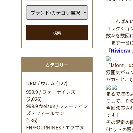
こんばんは
コレクショ
検索
数々を数回
まず一番に
Riviera
『
(
カテゴリー
「lafon
雰囲気がム
パカっと、
URM / ウルム
(122)
999.9 / フォーナインズ
まるで海のよう
(2,026)
そして、そ
999.9 feelsun / フォーナイン
今回発表され
ズ・フィールサン
です！
(236)
その限定の
FN/FOURNINES / エフエヌ
(セットの