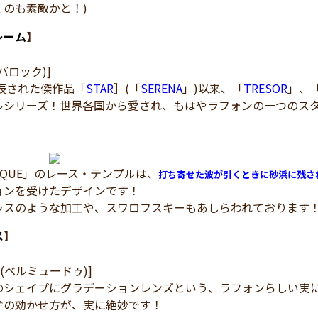
くのも素敵かと！)
レーム
】
(バロック)]
発表された傑作品「
STAR
］(「
SERENA
」)以来、「
TRESOR
」、
ルシリーズ！世界各国から愛され、もはやラフォンの一つのス
OQUE」のレース・テンプルは、
打ち寄せた波が引くときに砂浜に残さ
ョンを受けたデザインです！
ラスのような加工や、スワロフスキーもあしらわれております
ス
】
ES(ベルミュードゥ)]
のシェイプにグラデーションレンズという、ラフォンらしい実
ヂの効かせ方が、実に絶妙です！