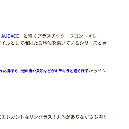
「
AUDACE
」と続くプラスチック・フロント×レー
タイルとして確固たる地位を築いているシリーズと言
からイン
れた模様で、泡の後や貝殻などがキラキラと煌く様子
！
にエレガントなサングラス！丸みがありながらも両サ