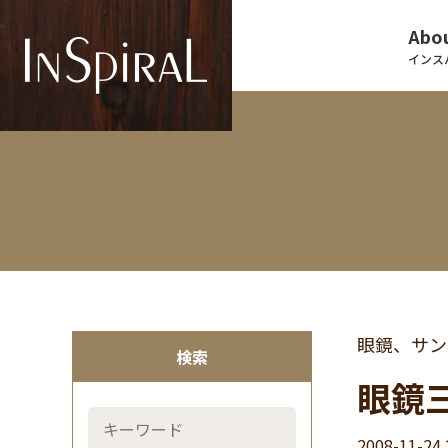
Abou
インス
眼鏡、サン
検索
眼鏡三
2008-11-24 