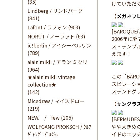
(35)
けていただ
Lindberg / リンドバーグ
【
メガネフ
(841)
Lafont / ラフォン
(903)
[BAROQUE
NORUT / ノーラット
(63)
2006年に
ic!berlin / アイシーベルリン
ス・テンプ
(789)
えます！
alain mikli / アラン ミクリ
(964)
この「BAR
★alain mikli vintage
スピレーシ
collection★
ステンドグ
(142)
Micedraw / マイスドロー
【
サングラ
(219)
NEW. / few
(105)
[BERMUD
WOLFGANG PROKSCH / ｳﾙﾌ
やや大きめ
ｷﾞｬﾝｸﾞ ﾌﾟﾛｸｼｭ
イドのエッ