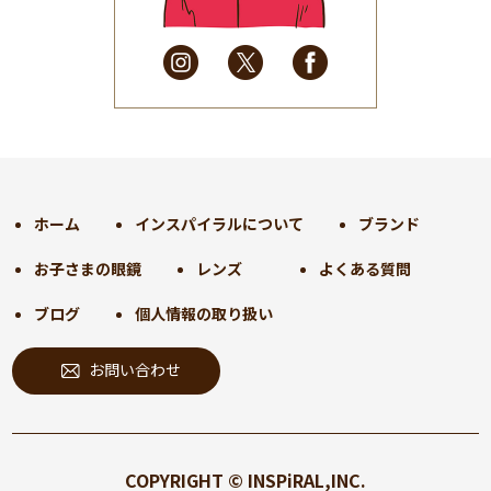
2025年3月
(31)
2025年2月
(28)
2025年1月
(34)
2024年12月
(35)
2024年11月
(30)
2024年10月
(31)
2024年9月
(30)
ホーム
インスパイラルについて
ブランド
2024年8月
(33)
お子さまの眼鏡
レンズ
よくある質問
2024年7月
(31)
2024年6月
(30)
ブログ
個人情報の取り扱い
2024年5月
(32)
お問い合わせ
2024年4月
(32)
2024年3月
(31)
2024年2月
(31)
2024年1月
(45)
COPYRIGHT © INSPiRAL,INC.