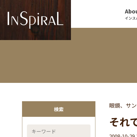
Abou
インス
眼鏡、サン
検索
それ
2008-10-29 