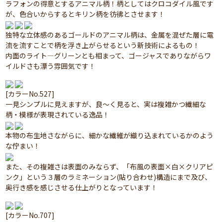
ラフォンの得意とするアニマル柄！柄としてはクロコダイル風です
が、色合いからするとキリン柄を彷彿とさせます！
独特な立体感のあるゴールドのアニマル柄は、金属を混ぜた層に電
流を流すことで柄を浮き上がらせるという新技術によるもの！
内面のライト―グリーンとも相まって、ゴージャスでありながらワ
イルドさも漂う雰囲気です！
[カラーNo.527]
一見シンプルに見えますが、良～く見ると、実は複雑かつ繊細な
柄・模様が表現されている逸品！
本物の布生地さながらに、細かな繊維が織り込まれているかのよう
な佇まい！
また、その複雑さは表面のみならず、「布風の表面×白×クリアピ
ンク」という３層のラミネーション(貼り合わせ)構造にまで及び、
奥行き感を感じさせる仕上がりとなっています！
[カラーNo.707]