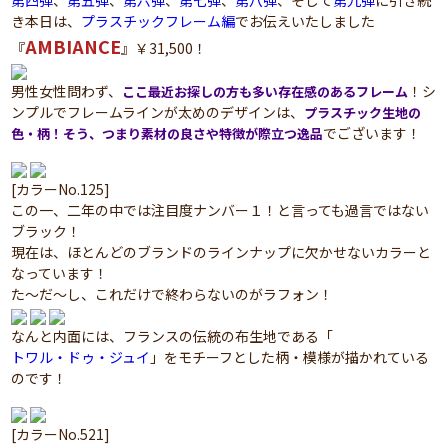
第四弾
、
第五弾
、
第六弾
、
第七弾
、
第八弾
、そして
第九弾
に引き続
き本日は、
プラスチックフレーム編
でお伝えいたしました
AMBIANCE
『
』￥31,500！
男性女性問わず、
！シ
ここ最近お探しの方も多い存在感のあるフレーム
ンプルでフレームラインが太めのデザインは、
プラスチック生地の
でございます！
色・柄！そう、つまり素材の良さや特徴が際立つ逸品
[カラーNo.125]
この一、二年の中では注目度ナンバー１！と言っても過言ではない
ブラック！
現在は、ほとんどのブランドのラインナップに欠かせないカラーと
なっています！
た～だ～し、これだけで終わらないのがラフォン！
なんと内面には、フランスの伝統の布生地である「
トワル・ドゥ・ジュイ
」をモチーフとした柄・模様が描かれている
のです！
[カラーNo.521]