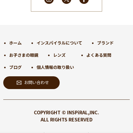
2025年1月
(34)
2024年12月
(35)
2024年11月
(30)
2024年10月
(31)
2024年9月
(30)
ホーム
インスパイラルについて
ブランド
2024年8月
(33)
お子さまの眼鏡
レンズ
よくある質問
2024年7月
(31)
2024年6月
(30)
ブログ
個人情報の取り扱い
2024年5月
(32)
お問い合わせ
2024年4月
(32)
2024年3月
(31)
2024年2月
(31)
2024年1月
(45)
COPYRIGHT © INSPiRAL,INC.
2023年12月
(31)
ALL RIGHTS RESERVED
2023年11月
(32)