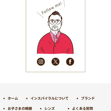
2025年10月
(32)
2025年9月
(30)
2025年8月
(31)
2025年7月
(37)
2025年6月
(48)
2025年5月
(41)
2025年4月
(32)
2025年3月
(31)
2025年2月
(28)
2025年1月
(34)
2024年12月
(35)
2024年11月
(30)
2024年10月
(31)
2024年9月
(30)
ホーム
インスパイラルについて
ブランド
2024年8月
(33)
お子さまの眼鏡
レンズ
よくある質問
2024年7月
(31)