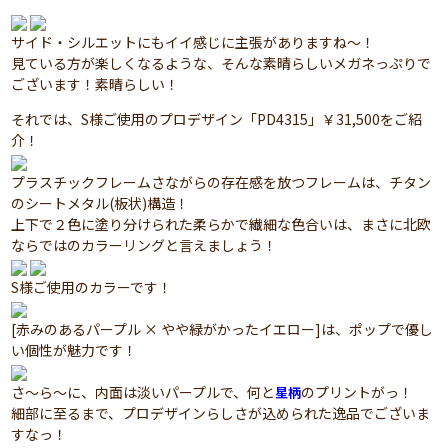
サイド・シルエットにもイイ感じに主張がありますね～！
見ている方が楽しくなるような、そんな素晴らしいメガネっぷりで
ございます！素晴らしい！
それでは、S様ご使用のプロデザイン「PD4315」￥31,500をご紹
介！
プラスチックフレームさながらの存在感を放つフレームは、チタン
のシートメタル(板状)構造！
上下で２色に塗り分けられた柔らかで繊細な色合いは、まさに北欧
ならではのカラーリングと言えましょう！
S様ご使用のカラーです！
[赤みのあるパープル × やや緑がかったイエロー]は、ポップで優し
い個性が魅力です！
さ～ら～に、内面は淡いパープルで、何と
のプリントがっ！
星柄
細部に至るまで、プロデザインらしさが込められた逸品でございま
すなっ！