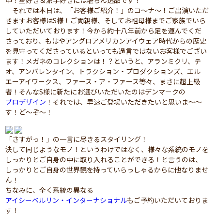
中！星好き＆派手好きには堪らん逸品です！
それでは本日は、「お客様ご紹介！」のコ～ナ～！ご出演いただ
きますお客様はS様！ご両親様、そしてお祖母様までご家族でいら
していただいております！今から約十八年前から足を運んでくだ
さっており、もはやアングロアメリカンアイウェア時代からの歴史
を見守ってくださっているといっても過言ではないお客様でござい
ます！メガネのコレクションは！？というと、アランミクリ、テ
オ、アンバレンタイン、トラクション・プロダクションズ、エル
エーアイワークス、ファース・ア・ファース等々、まさに超上級
者！そんなS様に新たにお選びいただいたのはデンマークの
プロデザイン
！それでは、早速ご登場いただきたいと思いま～～
す！ど～ぞ～！
「さすがっ！」の一言に尽きるスタイリング！
決して同じようなモノ！というわけではなく、様々な系統のモノを
しっかりとご自身の中に取り入れることができる！と言うのは、
しっかりとご自身の世界観を持っていらっしゃるからに他なりませ
ん！
ちなみに、全く系統の異なる
アイシーベルリン・インターナショナル
もご予約いただいておりま
す！