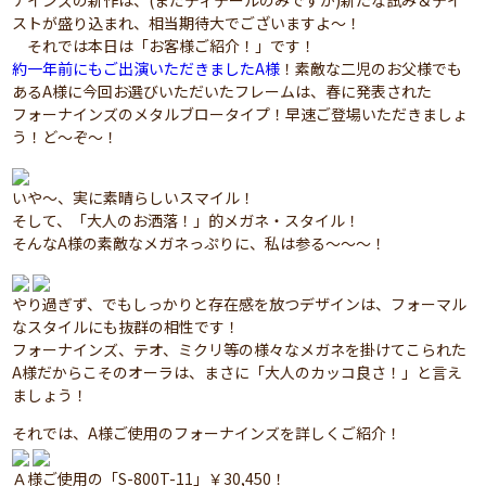
ナインズの新作は、(まだディテールのみですが)新たな試み＆テイ
ストが盛り込まれ、相当期待大でございますよ～！
それでは本日は「お客様ご紹介！」です！
約一年前にもご出演いただきましたA様
！素敵な二児のお父様でも
あるA様に今回お選びいただいたフレームは、春に発表された
フォーナインズのメタルブロータイプ！早速ご登場いただきましょ
う！ど～ぞ～！
いや～、実に素晴らしいスマイル！
そして、「大人のお洒落！」的メガネ・スタイル！
そんなA様の素敵なメガネっぷりに、私は参る～～～！
やり過ぎず、でもしっかりと存在感を放つデザインは、フォーマル
なスタイルにも抜群の相性です！
フォーナインズ、テオ、ミクリ等の様々なメガネを掛けてこられた
A様だからこそのオーラは、まさに「大人のカッコ良さ！」と言え
ましょう！
それでは、A様ご使用のフォーナインズを詳しくご紹介！
Ａ様ご使用の「S-800T-11」￥30,450！