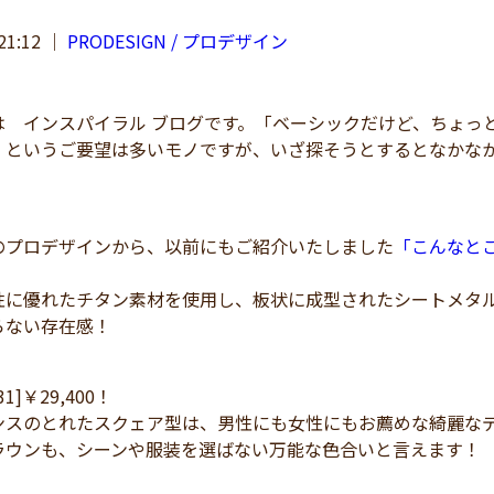
21:12
｜
PRODESIGN / プロデザイン
 インスパイラル ブログです。「ベーシックだけど、ちょっ
」というご要望は多いモノですが、いざ探そうとするとなかな
のプロデザインから、以前にもご紹介いたしました
「こんなと
性に優れたチタン素材を使用し、板状に成型されたシートメタ
らない存在感！
031]￥29,400！
ンスのとれたスクェア型は、男性にも女性にもお薦めな綺麗な
ラウンも、シーンや服装を選ばない万能な色合いと言えます！