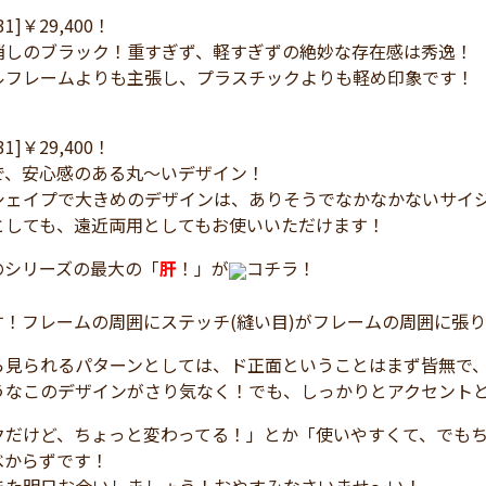
031]￥29,400！
消しのブラック！重すぎず、軽すぎずの絶妙な存在感は秀逸！
ルフレームよりも主張し、プラスチックよりも軽め印象です！
031]￥29,400！
で、安心感のある丸～いデザイン！
シェイプで大きめのデザインは、ありそうでなかなかないサイ
としても、遠近両用としてもお使いいただけます！
のシリーズの最大の「
肝
！」が
コチラ！
す！フレームの周囲にステッチ(縫い目)がフレームの周囲に張
ら見られるパターンとしては、ド正面ということはまず皆無で
うなこのデザインがさり気なく！でも、しっかりとアクセント
クだけど、ちょっと変わってる！」とか「使いやすくて、でも
べからずです！