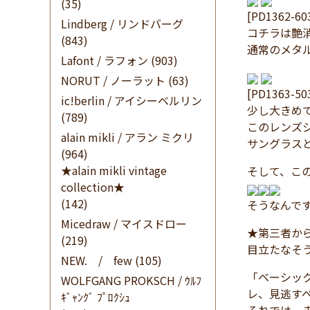
(35)
[PD1362-6
Lindberg / リンドバーグ
コチラは艶
(843)
通常のメタ
Lafont / ラフォン
(903)
NORUT / ノーラット
(63)
[PD1363-5
ic!berlin / アイシーベルリン
少し大きめ
(789)
このレンズ
alain mikli / アラン ミクリ
サングラス
(964)
★alain mikli vintage
そして、こ
collection★
(142)
そうなんで
Micedraw / マイスドロー
★第三者か
(219)
目立たなそ
NEW. / few
(105)
「ベーシッ
WOLFGANG PROKSCH / ｳﾙﾌ
レ、見逃す
ｷﾞｬﾝｸﾞ ﾌﾟﾛｸｼｭ