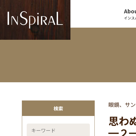
Abou
インス
眼鏡、サン
検索
思わ
━２