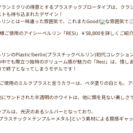
アランミクリの得意とするプラスチックブロータイプは、クラ
ストも持ち込まれたデザイン！
リンとは一味違った雰囲気で、これまたGood!
な雰囲気で
様ご使用のアイシーベルリン「RESI」￥58,800を詳しくご紹
ンのPlastic!berlin(プラスチックベルリン)初代コレクショ
の中でも際立つ独特のボリューム感が魅力の「Resi」は、惜
点で終了となってしまうモデルです！
様ご使用のミルクプラスと言うカラーは、ベタ塗りの白とも、
地にサンドされた半透明のホワイトは、他に類を見ない美しさ
ンプルは、光沢のあるシルバーとなっており、
＝プラスチック×テンプル＝メタル]という素材による質感ギャ