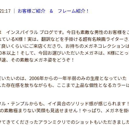
21:17
｜
お客様ご紹介 & フレーム紹介！
 インスパイラル ブログです。今日も素敵な男性のお客様を
れているK様！実は、翻訳などを手掛ける超有名映画ライター
て良いくらいにご来店くださり、お持ちのメガネコレクション
0本以上！そして、今回お選びいただいたメガネは、K様にとって初と
速、その素敵なメガネ姿をどうぞ！
いたいのは、2006年からの一年半弱のみの生産となっていた「mi
した存在感を放ちながらも、ここまで上品な個性となるカラー
タル・テンプルからも、イイ具合のソリッド感が感じられます
様の素敵極まりない笑顔も見逃せません！やっぱり、メガネを掛
けてきてくださったアランミクリでのショットもいただきまし