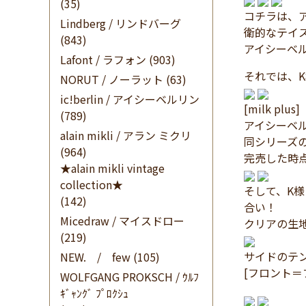
(35)
コチラは、
Lindberg / リンドバーグ
衛的なテイ
(843)
アイシーベル
Lafont / ラフォン
(903)
それでは、K
NORUT / ノーラット
(63)
ic!berlin / アイシーベルリン
[milk plus]
(789)
アイシーベルリ
alain mikli / アラン ミクリ
同シリーズ
(964)
完売した時
★alain mikli vintage
collection★
そして、K
(142)
合い！
Micedraw / マイスドロー
クリアの生
(219)
サイドのテ
NEW. / few
(105)
[フロント
WOLFGANG PROKSCH / ｳﾙﾌ
ｷﾞｬﾝｸﾞ ﾌﾟﾛｸｼｭ