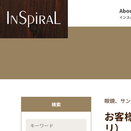
Abou
インス
眼鏡、サン
検索
お客
リ）