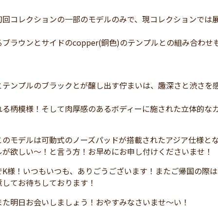
初回コレクションの一部のモデルのみで、現コレクションでは
ブラウンとサイドのcopper(銅色)のテンプルとの組み合わ
とテンプルのブラックとが醸し出す佇まいは、趣深さと渋さを
れる柄模様！そして肉厚感のあるボディーに施された立体的な
このモデルは可動式のノーズパッドが搭載されたアジア仕様と
ルが欲しい～！と言う方！お早めにお申し付けくださいませ！
でK様！いつもいつも、ありごうございます！またご帰国の際
意してお待ちしております！
また明日お会いしましょう！おやすみなさいませ～い！