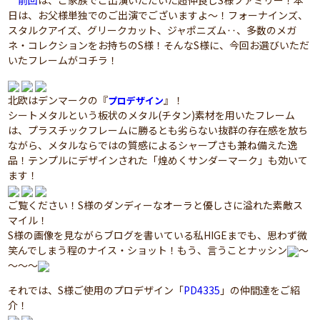
前回
は、ご家族でご出演いただいた超仲良しS様ファミリー！本
日は、お父様単独でのご出演でございますよ～！フォーナインズ、
スタルクアイズ、グリークカット、ジャポニズム‥、多数のメガ
ネ・コレクションをお持ちのS様！そんなS様に、今回お選びいただ
いたフレームがコチラ！
北欧はデンマークの『
』！
プロデザイン
シートメタルという板状のメタル(チタン)素材を用いたフレーム
は、プラスチックフレームに勝るとも劣らない抜群の存在感を放ち
ながら、メタルならではの質感によるシャープさも兼ね備えた逸
品！テンプルにデザインされた「煌めくサンダーマーク」も効いて
ます！
ご覧ください！S様のダンディーなオーラと優しさに溢れた素敵ス
マイル！
S様の画像を見ながらブログを書いている私HIGEまでも、思わず微
笑んでしまう程のナイス・ショット！もう、言うことナッシン
～
～～～
それでは、S様ご使用のプロデザイン「
PD4335
」の仲間達をご紹
介！