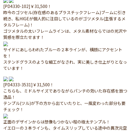
[PD4330-102]￥31,500！
昨今のゴツセル(存在感のあるプラスチックフレーム)ブームに引き
続き、私HIGEが個人的に注目しているのがゴツメタル(主張するメ
タルフレーム)！
ゴツメタルの太いフレームラインは、メタル素材ならではの光沢や
質感を際立たせます！
サイドにあしらわれたブルーの２本ラインが、横顔にアクセント
を！
ステンドグラスのような細工がなされ、実に美しき仕上がりとなっ
ています！
[PD4333-3531]￥31,500！
こちらも、ミドルサイズでありながらパンチの効いた存在感を放つ
逸品！
テンプル(ツル)が下の方から出ていたりと、一風変わった部分も要
チェック！
正面のデザインからは想像もつかない程の極太テンプル！
イエローの３本ラインも、タイムスリップしている途中の異次元空