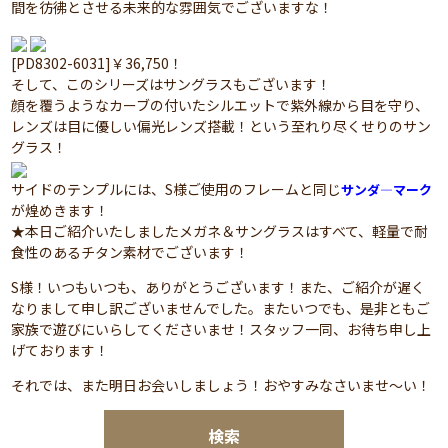
間を彷彿とさせる未来的な雰囲気でございますな！
[PD8302-6031]￥36,750！
そして、このシリーズはサングラスもございます！
顔を覆うようなカーブの付いたシルエットで紫外線から目を守り、
レンズは目に優しい偏光レンズ搭載！という至れり尽くせりのサン
グラス！
サイドのテンプルには、S様ご使用のフレームと同じ
サンダ―マーク
が煌めきます！
★本日ご紹介いたしましたメガネ＆サングラスはすべて、軽量で耐
食性のあるチタン素材でございます！
S様！いつもいつも、ありがとうございます！また、ご紹介が遅く
なりまして申し訳ございませんでした。またいつでも、是非ともご
家族で遊びにいらしてくださいませ！スタッフ一同、お待ち申し上
げております！
それでは、また明日お会いしましょう！おやすみなさいませ～い！
検索