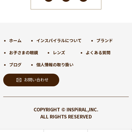
2025年1月
(34)
2024年12月
(35)
2024年11月
(30)
2024年10月
(31)
2024年9月
(30)
ホーム
インスパイラルについて
ブランド
2024年8月
(33)
お子さまの眼鏡
レンズ
よくある質問
2024年7月
(31)
2024年6月
(30)
ブログ
個人情報の取り扱い
2024年5月
(32)
お問い合わせ
2024年4月
(32)
2024年3月
(31)
2024年2月
(31)
2024年1月
(45)
COPYRIGHT © INSPiRAL,INC.
2023年12月
(31)
ALL RIGHTS RESERVED
2023年11月
(32)